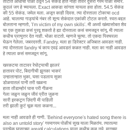
ताटात आधीची पोळी ठेवून 54 सेकंड होत नाही तोवर दुसरी गरम पोळी समोर.
कुठलं जग हे च्यायला. Exact आकडा सांगता यायला हवा होता. 54.5 सेकंड
की 55 सेकंड. जमेल मला. अजून काही दिवस. त्या दोस्ताला टोकाचा ocd
आहे. चालत्या गाड्यांचे नंबर तो शून्य सेकंदात एकांकी टोटल करतो. स्वतःबद्दल
बोलताना म्हणतो, 'I'm victim of my own skills'. मी अर्ध्या खंब्यासोबत शेव
चा एक तुकडा कसं पुरवू शकतो हे ह्या दोस्ताला कसं समजवून सांगू. मी त्याला
कधीच प्रत्युत्तर देत नाही. भोळा वाटतो. म्हणजे चुत्या. तो एकदा पिक्चरला
घेऊन गेलेला. जबरदस्ती. Fandry. मला हा डिरेक्टर अजिबात आवडत नाही.
त्या दोस्ताला fandry चं काय एवढं आवडतं कळत नाही. मला का नाही आवडत
हे त्याला कसं समजवून सांगू.
खरकटया ताटावर रेघोट्याची झालरं
हातावर पोट, बिदागीची झुनका भाकरं
उन्हातान्हात भुका, घसा पडलाय सुका
डोळयातलं पानी तरी खळना
हाता तोंडाम्होरं घास परी गीळना
गेला जळुन जळुन जीवं प्रीत जुळना
सारी इस्कटून ज़िंदगी मी पाहिली
तरी झाली कुटं चूक मला कळना...
मला नाही आवडते ही गाणी. 'Behind everyone's hated song there is
also an untold story' गरमागरम पोळीचं सुख याला मिळतंय. त्यातल्या
प्रत्येक घासाच्या areaचं calculations याला कधीच कळू नये. मागच्या