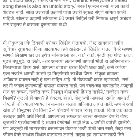
an untold story.' त्यावर तो म्हणायचा, 'Behind everyone's hated
song there is also an untold story.' बस्स! एकदम बस्स! याला काही
शेवटच नाही. साठा उत्तराची कहाणी पाचा उत्तरी सुफळ संपूर्ण सांगता आली
पाहिजे. खोलात कहाणी सांगताना 60 उतारे लिहिलं तरी निष्फळ-अपूर्ण-अर्धवट
मागे राहतय ते कशाला दुसऱ्याच्या माथी.
मी गोकुळला एके ठिकाणी बरोब्बर खिंडीत गाठायचो. गोष्ट सांगताना नवीन
सुविचार सुचायला किंवा आठवायला हवे खंडेराव. हे 'खिंडीत गाठलं' वैगरे म्हणणं
म्हणजे लिखाण खरं तर इथेच थांबवायला हवं. नको नको. एवढी एक गोष्ट फक्त.
पुढचं बघू पुढे. हा लिही. - तर आमच्या लहानपणी बापाची भीती हा अभिमानाचा-
मिरवण्याचा विषय असे. आपल्या बापाचा घरात किती धाक आहे, कसे त्यांच्या
एका नजरेने आमची फाटते हा मित्रांमध्ये स्पर्धेचा विषय. गोकुळ बापाला
अजिबात घाबरत नाही हे मला माहित आहे. मी मोठायकी करत म्हणायचो, 'तसं
तर मी जगात कुणाच्याही बापाला घाबरत नाही, पण स्वतःच्या बापासमोर अजूनही
मान वर करून, नजरेत नजर भिडवून बोलायची हिम्मत नाहीये.' नजरेला नजर
भिडणे? कुठली ही भाषा? हे शेवटचं. हो हो. गोकुळची आम्हाला सर्वात आवडती
गोष्ट ही की त्याला प्यायला बसल्यावर चखना अजिबात लागत नाही. म्हणजे अर्धा
खंबा तो चिमूटभर शेव किंवा 2-4 शेंगदाणे यावरच रिचवू शकतो. किंवा एक कांदा
स्लाइस आणि अर्धी मिरची. आपल्याला सगळ्यात जास्त समाधान देणारी गोष्ट
कुठली? प्रत्येकासाठी हे अर्थात वेगवेगळं. माझी लेक ८ वर्षांची वर्षांची झालीये.
पण अजूनही ती ताटासमोर बसल्यावर पोटभर भाजी पोळी भात खाते, तेव्हा मला
जीवन वैगरे सार्थक बिर्थक वाटायला लागतं. माझ्या ह्या समाधानासाठी तिने