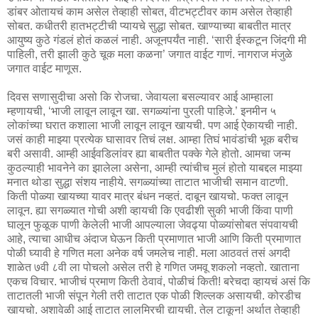
डांबर ओतायचं काम असेल तेव्हाही सोबत, वीटभट्टीवर काम असेल तेव्हाही
सोबत. कधीतरी हातभट्टीची प्यायचे सुद्धा सोबत. खाण्याच्या बाबतीत मात्र
आयुष्य कुठे गंडलं होतं कळलं नाही. अजूनपर्यंत नाही. ‘सारी ईस्कटून जिंदगी मी
पाहिली, तरी झाली कुठे चूक मला कळना’ जगात वाईट गाणं. नागराज मंजुळे
जगात वाईट माणूस.
दिवस सणासुदीचा असो कि रोजचा. जेवायला बसल्यावर आई आम्हाला
म्हणायची, ‘भाजी लावून लावून खा. सगळ्यांना पुरली पाहिजे.’ इनमीन ५
लोकांच्या घरात कशाला भाजी लावून लावून खायची. पण आई ऐकायची नाही.
जसं काही माझ्या प्रत्येक घासावर तिचं लक्ष. आम्हा तिघं भावंडांची भूक बरीच
बरी असावी. आम्ही आईवडिलांवर ह्या बाबतीत पक्के गेले होतो. आमचा जन्म
कुठल्याही भावनेने का झालेला असेना, आम्ही त्यांचीच मुलं होतो याबद्दल माझ्या
मनात थोडा सुद्धा संशय नाहीये. सगळ्यांच्या ताटात भाजीची समान वाटणी.
किती पोळ्या खायच्या यावर मात्र बंधन नव्हतं. दाबून खायचो. फक्त लावून
लावून. ह्या सगळ्यात गोची अशी व्हायची कि एवढीशी सुकी भाजी किंवा पाणी
घालून फुळूक पाणी केलेली भाजी आपल्याला जेवढ्या पोळ्यांसोबत संपवायची
आहे, त्याचा आधीच अंदाज घेऊन किती प्रमाणात भाजी आणि किती प्रमाणात
पोळी घ्यावी हे गणित मला अनेक वर्ष जमलेच नाही. मला आठवतं तसं अगदी
शाळेत ७वी ८वी ला पोचलो असेल तरी हे गणित जमवू शकलो नव्हतो. खाताना
एकच विचार. भाजीचं प्रमाण किती ठेवावं, पोळीचं किती! बरेचदा व्हायचं असं कि
ताटातली भाजी संपून गेली तरी ताटात एक पोळी शिल्लक असायची. कोरडीच
खायचो. अशावेळी आई ताटात लालमिरची द्यायची. तेल टाकून! अर्थात तेव्हाही