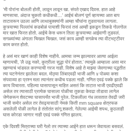
‘मी पोरांना बोलली होती, लावून लावून खा. संपते एखाद दिवस. हात आहे
माणसाचा. अंदाज चुकतो कधीकधी…’ आईचं बोलणं पूर्ण व्हायच्या आत बाप
ताटावरून उठला आणि लाथाबुक्क्यांनी आम्हा चौघांना तुडवायला लागला.
कुत्र्याच्या पिल्लांचं कडबोळं पायाशी फिरावं तसं आम्ही इकडून तिकडे गोलगोल
मार खात फिरत होतो. आईचे केस धरून तिला कुत्र्याच्या आईवाणी तुडवलं.
सगळ्यांच्या अंगाला चिखल चिखल. जसं काय आम्ही सगळेच त्या वीटभट्टीवर
काम करत होतो.
हे असं मार खाणं काही विशेष नाहीये. आमचा जन्म झाल्यावर आत्या आईला
म्हणायची, 'लै उडू नको, कुत्रीला सुद्धा पोरं होतात.' त्यामुळे आम्हाला असा मार
खाण्याचं भांडवल करण्याची गरज नाही. विशेष आहे ते माझ्या जेवणाच्या पद्धतीत
त्या घटनेनंतर झालेला बदल. मोठ्या लिंबाएवढी भाजी आणि ४ पोळ्या कशा
संपवाव्या हा प्रश्न मला त्यानंतर कधीच पडला नाही. गणित एवढं पक्के झाले कि
काय विचारता. पहिल्या घासापासून माहित असतं कि ताटात भाजी एवढीएवढी
असेल तर त्यासाठी प्रत्येक घासाला पोळीचा तुकडा केवढा तोडावा लागेल
जेणेकरून शेवटच्या घासापर्यंत भाजी पुरेल. टिकलीला गंध लावतात तेवढी जरी
भाजी समोर असेल तर तेवढ्यासाठी नेमकं किती mm square क्षेत्रफळ
असलेली पोळी लागेल हे तंतोतंत सांगू शकतो. गेलेल्या आईची शपथ, कुठलाही
घास कोरडा जाणार नाही एवढं पक्कं गणित झालय.
एके दिवशी मित्राच्या घरी गेलो तर त्याच्या आईने हात धरून जेवायला बसवलं.