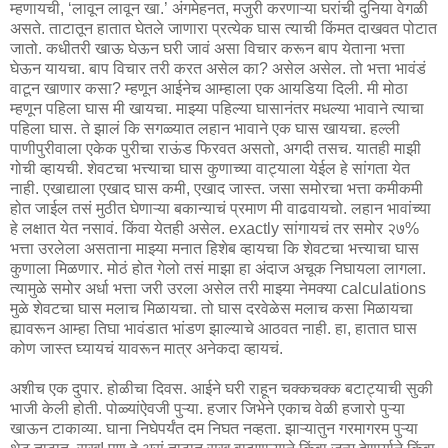
म्हणायची, ‘लावून लावून खा.’ अंगमेहनत, मजुरी करणाऱ्या घरांची दुनिया वेगळी
असते. ताटातून हातात घेतले जाणारा प्रत्येक घास त्याची किंमत दाखवत पोटात
जातो. कधीतरी खाऊ घेऊन घरी जावं असा विचार करून बाप येताना भत्ता
घेऊन यायचा. बाप विचार तरी करत असेल का? असेल असेल. तो भत्ता भावंडं
वाटून खाणार कसा? म्हणून आईनेच आम्हाला एक आयडिया दिली. मी मोठा
म्हणून पहिला घास मी खायचा. माझ्या पहिल्या घासानंतर मधल्या भावाने त्याचा
पहिला घास. ते झालं कि सगळ्यात लहान भावाने एक घास खायचा. हल्ली
पाणीपुरीवाला एकेक पुरीचा राऊंड फिरवत असतो, अगदी तसच. यातही माझी
गोची व्हायची. शेवटचा भत्त्याचा घास कुणाच्या वाट्याला येईल हे सांगता येत
नाही. एखाद्याला एखाद घास कमी, एखाद जास्त. जसा समोरचा भत्ता कमीकमी
होत जाईल तसं मुठीत घेणाऱ्या बकान्याचं प्रमाण मी वाढवायचो. लहान भावांच्या
हे लक्षात येत नसावं. किंवा येतही असेल. exactly सांगायचं तर समोर २७%
भत्ता उरलेला असताना माझ्या मनात हिशेब व्हायचा कि शेवटचा भत्त्याचा घास
कुणाला मिळणार. मोठं होत गेलो तसं माझा हा अंदाज अचूक निघायला लागला.
त्यामुळे समोर अर्धा भत्ता जरी उरला असेल तरी माझ्या नेमक्या calculations
मुळे शेवटचा घास मलाच मिळायचा. तो घास दरवेळेस मलाच कसा मिळायचा
ह्यावरून आम्हा तिघा भावंडात भांडण झाल्याचे आठवत नाही. हा, हातात घास
कोण जास्त घ्यायचं यावरून मात्र अनेकदा व्हायचं.
अशीच एक दुपार. होळीचा दिवस. आईने घरी राहून चक्कचक्क बटाट्याची सुकी
भाजी केली होती. पोळ्यांऐवजी पुऱ्या. हजार जिभेने एकाच वेळी हजारो पुऱ्या
खाऊन टाकाव्या. घाना निघेपर्यंत दम निघत नव्हता. झाऱ्यातुन गरमागरम पुऱ्या