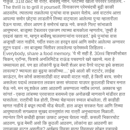
गोकुळ. 31st dec ची रात्र. बार्बेक्यू नेशन. प्लेटच्या खाली पेपरवर लिहिलय. -
The thrill is to grill it yourself. विनाकारण प्रेमचंदची बुढी काकी
आठवतेय. त्यातल्या तळलेल्या पुऱ्यांचा वास इथवर येतोय. असं वाटतंय आत्ता
आपल्या समोर छोट्या लाडलीने तिच्या वाट्याला आलेल्या पुऱ्या म्हातारीला
देऊन याव्या. तोवर आपण हे समोरचं खाऊ नये. कसले गिल्ट सांभाळावे
आयुष्यभर. बाजूच्या टेबलावर एकजण त्याच्या बायकोला म्हणतोय, 'तुम्ही हे
एवढसं खाता ना, म्हणून बार्बेक्यू चालवणाऱ्यांना परवडतं.' इथे पुऱ्यांचा वास
अजूनही जात नाहीये. गर्दीत स्वतःला हरवून द्यावं आणि समोर आलेल्या अन्नावर
तुटून पडावं - तर बाजूच्या भिंतीवर लावलेल्या फ्रेममध्ये लिहिलय -
Everybody, share a food memory. 'ये भी सही है. 30ml व्हिस्कीसोबत
चिकन, प्रॉन्स, फिशचे अनलिमिटेड राऊंड पचवणारे खरे खवय्ये. मला हे
जमवायला हवं. पण ह्या लोकांनी फूड मेमरी शेअर करा वैगरे पाट्या इथे कशाला
लावल्या? च्यायला ह्या बुढ्या काकीच्या…' इथे आलो की स्टार्टर, लाईव्ह
काऊंटर, मेन कोर्स कशासाठीही वाट बघावी वाटत नाही, हे किती बरय. समोर
असलेला पदार्थ लवकरात लवकर कसा संपवावा याउपर कुठलाही विचार मनात
येऊ नये. मन रमू शकेल अशा आठवणी असण्याला नशीब लागतं. अक्काच भूत
सांगतं - एकदा लांबच्या प्रवासात बसमध्ये एक अनोळखी माणसाने मांडीवर हात
घासलेला. रात्रीची वेळ होती, तिच्या चेहऱ्यावर रुमाल बांधलेला. ती काहीही
म्हणत नाहीये हे बघून त्याची भीड चेपली. हात अजून सरकत गेला आणि तिच्या
आयुष्यातली सगळ्यात सुखद वास्तुशांत त्या रात्री अनुभवायला मिळाली.
त्यानंतर तिने कधीही इतका उत्कट अनुभव घेतला नाही. कसली भिकारचोट
आठवण. फूड मेमरी असो कि कुठली आठवण, लोकांना ह्या आठवणी का
उगाळाव्या वाटत असतील? आईबाप दिवसा मात्र दिवसभर सोबत राहायचे.