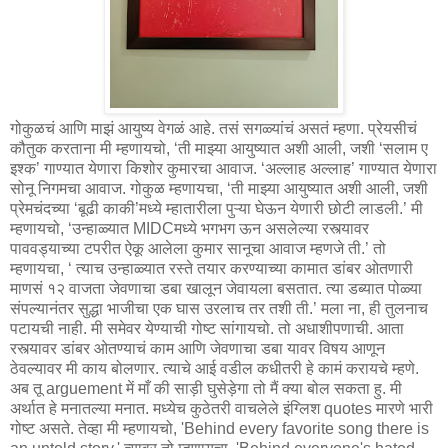
गोकुळचं आणि माझं आयुष्य वेगळं आहे. तसं सगळ्यांचं असतं म्हणा. प्रेयसीचं
कौतुक करताना मी म्हणायचो, ‘ती माझ्या आयुष्यात अशी आली, जशी ‘सलाम ए
इश्क’ गाण्यात येणारा किशोर कुमारचा आवाज. ‘अल्लाह अल्लाह’ गाण्यात येणारा
सोनू निगमचा आवाज. गोकुळ म्हणायचा, ‘ती माझ्या आयुष्यात अशी आली, जशी
प्रेमचंदच्या ‘बूढी काकी’मध्ये म्हातारीला पुऱ्या घेऊन येणारी छोटी लाडली.’ मी
म्हणायचो, ‘उन्हाळ्यात MIDCमध्ये भगभग ऊन असलेल्या रस्त्यावर
पाववड्याच्या टपरीत ऐकू आलेला कुमार सानूचा आवाज म्हणजे ती.’ तो
म्हणायचा, ‘ त्याच उन्हाळ्यात रस्ते तयार करण्याच्या कामात डांबर ओतणारी
माणसं १२ वाजता जेवणाचा डबा खालून जेवायला बसतात. त्या डब्यात पोळ्या
संपल्यानंतर सुद्धा भाजीचा एक घास उरलाच तर तशी ती.’ मला ना, ही तुलनाच
पटायची नाही. मी समेवर येण्याची गोष्ट सांगायचो. तो अधाशीपणाची. आता
रस्त्यावर डांबर ओतण्याचं काम आणि जेवणाचा डबा यावर विषय आणून
ठेवल्यावर मी काय बोलणार. त्याचे आई वडील कधीतरी हे कामं करायचे म्हणे.
अब तू arguement में माँ की साड़ी घुसेड़ेगा तो मैं क्या बोल सकता हु. मी
अर्थात हे मनातल्या मनात. मध्येच कुठेतरी वाचलेले इंग्लिश quotes मारणे भारी
गोष्ट असते. तेव्हा मी म्हणायचो, 'Behind every favorite song there is