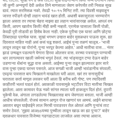
थेट ताटात. सुख! पण हे असं ताटात सुख वाढणाऱ्याने किंवा जन्म देणार्याने किंवा
जी कुणी अन्नपूर्णा देवी असेल तिने माणसाला जेवण करेपर्यंत तरी निव्वळ सुख
द्यावं. त्यात सरमिसळ नको. तेवढी १०-१५ मिनिट तरी. त्या दिवशी माझ्याहून
जास्त स्पीडने दोन्ही लहान भावंडं खात होती. अधाशी बकासुराला भस्म्यारोग
झाला असता तर त्याचा चेहरा माझ्या ह्या लहान भावांसारखा असेल. आपलं वय
किती, आपण खातोय किती! मीही कमी नव्हतो. प्रत्येक घासाला किती पोळी,
केवढी पुरी तोडावी हा हिशेब केला नाही. एकेक पुरीचा एक घास! आणि छोट्या
लिंबाएवढा प्रत्येक घास. सुख! भगभग उन्हात बाहेर मुसळधार पाऊस सुरू. ह्या
दिवसात माहित नाही असं कसं घडू शकतं. आईचं पुऱ्या तळणं चालूच.- ‘भाजी
लावून लावून खा पोरांनो, पुऱ्या भरपूर केल्या आहेत.’ आधी मातीचा वास… नंतर
झाडं उन्मळून पडल्याने येणारा हिरवा ओलसर वास. वरच्या पत्र्यातून पाण्याची
धार लागल्यावर खाली जर्मनचं भगुलं ठेवलं. त्या भांड्यातून टप्पा देऊन बाहेर
उडणाऱ्या थेंबांना सुद्धा वास असतो. आईच्या पुऱ्या तळून झाल्यावर इतर सारे
वास पुन्हा एकदा घरभर पसरले. आज सगळी भाजी आम्ही भावंडानीच संपवली.
एवढ्या पावसात बाप चिखलाने माखलेला घरी आला. खरं तर सनासुदीचं
घरातला कर्ता माणूस लवकर घरी आला हि बरीच बरी गोष्ट. पण त्यादिवशी
काहीतरी भलतं घडलं होतं. अवकाळी पावसामुळे भट्टीवर विटा मातीचा चिखल
झालेला. आता कामावर येऊ नको सांगत त्याला घरी हाकलून दिलं होतं. दुपारी
भुकेची वेळ. अंगाला लगडलेल्या चिखलासह बाप जेवणाला बसला. भाजी आम्ही
आधीच संपवलेली. रोजचं सामान आणून रोज खाणारं घर आमचं. आईने बापाचा
अवतार बघून घाईघाईने लाल मिरची पावडरवर तेल ओतलं आणि पुऱ्यांचं ताट
समोर ठेवलं. ‘तुझ्या आअssयच्या पुच्चीला लावून खाऊ का ह्या पुऱ्या?’ बाहेर
मुसळधार पावसात विजेच्या गडगडाटाला लाजवेल असा त्याचा आवाज.