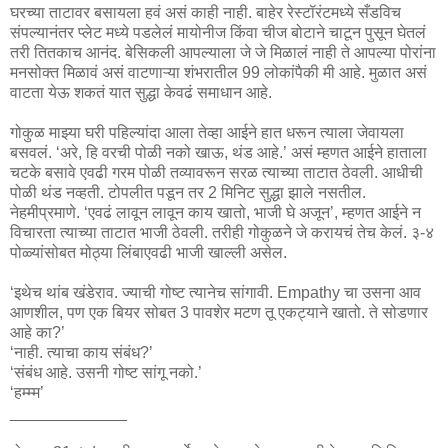
घरच्या ताटावर बसायला हवं असं काही नाही. बाहेर रेस्टॉरंटमध्ये सँडविच
संपल्यानंतर प्लेट मध्ये पडलेलं मायोनीज किंवा चीज बोटाने चाटून पुसून घेतलं
तरी तितकाच आनंद. बेसिकली आपल्याला जे जे मिळालं नाही ते आपल्या पोरांना
मनसोक्त मिळावं असं वाटणाऱ्या शंभरातील 99 लोकांपैकी मी आहे. मुळात असं
वाटता येऊ शकतं यात सुद्धा केवढं समाधान आहे.
गोकुळ माझ्या घरी पहिल्यांदा आला तेव्हा आईने हात धरून त्याला जेवायला
बसवलं. ‘अरे, हि वरची पोळी नको खाऊ, थंड आहे.’ असं म्हणत आईने हाताला
चटके बसावे एवढी गरम पोळी तव्यावरून सरळ त्याच्या ताटात ठेवली. आधीची
पोळी थंड नव्हती. टोपलीत पडून तर 2 मिनिट सुद्धा झाले नसतील.
नेहमीप्रमाणे. ‘एवढं लावून लावून काय खातो, भाजी घे अजून’, म्हणत आईने न
विचारता त्याच्या ताटात भाजी ठेवली. तरीही गोकुळने जे करायचं तेच केलं. ३-४
पोळ्यांसोबत मोठ्या लिंबाएवढी भाजी खाल्ली असेल.
‘इथेच थांब खंडेराव. ज्याची गोष्ट त्यानेच सांगावी. Empathy चा उसना आव
आणशील, पण एक बियर सोबत 3 पावशेर मटण तू एकट्याने खातो. ते सोडणार
आहे का?’
‘नाही. त्याचा काय संबंध?’
‘संबंध आहे. उसनी गोष्ट सांगू नको.’
‘हम्म्म’
_____________