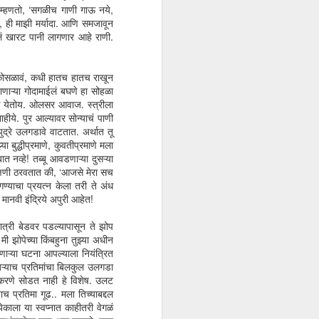
 म्हणतो, ‘सगळीच गाणी गाऊ नये,
भूल तो माँ से कुछ हो नहीं
NOV
, ही माझी मर्यादा. आणि समजावून
5
सकती
लं खारट पानी लागणार आहे राणी.
ही गोष्ट आणि यातलं भांडण खरं तर इतकं
लुटूपुटूचं आहे ना! माऱ्याची आई त्याची
अंडरवेअर धुवायला नकार देते अन काही
 कोसळावं, कधी हातच हातच राखून
दिवसातच माऱ्या स्वतःची चड्डी स्वतःच
णाऱ्या गोदामाईलं बघणे हा सोहळा
पिळून वाळत टाकायला सुरुवात करतो. बस.
कू येतोय. ओलसर आवाज. स्त्रीला
संपली गोष्ट. यापुढचं वाचलं काय आणि नाही
ाहीये. पुर आल्यावर सोन्याचं पाणी
वाचलं काय. जो समझो तू सबकुछ, ना समझो
द्रे उलगडावे वाटतात. अर्थात तू
पानी. पाणी धुण्याभांड्याचं. पाणी वस्तऱ्याचं
ुद्धीप्रमाणे, कुवतीप्रमाणे मला
अन पाणी चड्डीतलं.
त नव्हे! तब्बू आवडणाऱ्या दुसऱ्या
 क्षणी ठरवतात की, ‘आजसे मेरा सच
दीवार मध्ये बिल्डिंग विकत घेतल्यावर बच्चन
ण्याचा प्रयत्न केला तरी ते अंध
बोलतो, 'आपने अगर इस बिल्डिंग के 10
 मानवी इंद्रिये अपुरी आहेत!
लाख भी और मांगे होते तो मैं दे देता.
ात्री बेडवर पडल्यापासून ते झोप
ी झोपेच्या किंबहुना तुझ्या अधीन
णाऱ्या घटना आपल्याला नियंत्रित
बऱ्याच प्रतिमांचा बिलकुल उलगडा
करणे सोडत नाही हे विशेष. उलट
 प्रतिमा गूढ.. मला तिच्याबद्दल
काला या स्वप्नात काहीतरी वेगळं