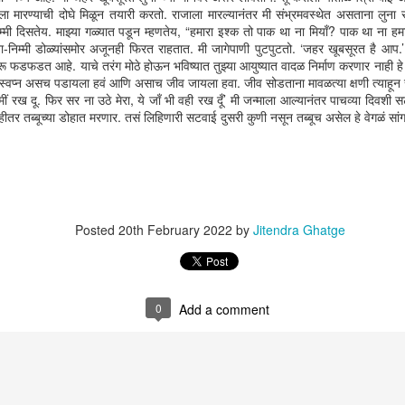
र्णण’ पाहताना पोतराजचा पट्टा स्वतावर ओढून घेऊन आत्मक्लेश करून घेण्याइतपत वेदना
ला मारण्याची दोघे मिळून तयारी करतो. राजाला मारल्यानंतर मी संभ्रमवस्थेत असताना लुना रड
म्हाला होऊ शकते. सिनेमा पुढे जातो तसं हे कोरडे वाढत जातात अन जीवघेणी बोचणी तीक्ष्ण
मी दिसतेय. माझ्या गळ्यात पडून म्हणतेय, “हमारा इश्क तो पाक था ना मियाँ? पाक था ना हम
त जाते.
-निम्मी डोळ्यांसमोर अजूनही फिरत राहतात. मी जागेपाणी पुटपुटतो. ‘जहर खूबसूरत है आप.
ू फडफडत आहे. याचे तरंग मोठे होऊन भविष्यात तुझ्या आयुष्यात वादळ निर्माण करणार नाही 
हे स्वप्न असच पडायला हवं आणि असाच जीव जायला हवा. जीव सोडताना मावळत्या क्षणी त्याहून स
ं रख दू. फिर सर ना उठे मेरा, ये जाँ भी वही रख दूँ’ मी जन्माला आल्यानंतर पाचव्या दिवश
ीतर तब्बूच्या डोहात मरणार. तसं लिहिणारी सटवाई दुसरी कुणी नसून तब्बूच असेल हे वेगळं सांगाय
नदीम-श्रवण-समीर
EC
1
श्रवण राठोड गेला. गेल्या काही दिवसात जवळच्या लोकांच्या जाण्याने संवेदना
गुळगुळीत झाल्या आहेत. कि त्या आधीपासून तशाच होत्या? तसेही असेल. फेसबुकवर
ाद्याने त्याच्या घरच्यांचा फोटो वाढदिवसाच्या निमित्ताने जरी टाकला तरी क्षणभर चुकीचा
चार मनात येतो, अन विशेष म्हणजे तसा विचार मनात आधी आला त्याबद्दल लाज वाटेनाशी
लीये. एका पोस्टवर स्माईली देऊन दुसऱ्या पोस्टवर रडण्याची इमोजी टाकता येते हे फेसबुकचे
वढे उपकार. प्रत्येक माणूस एकटा आणि त्याच्या वाटेला आलेल्या वेदना सुद्धा त्याच्यापाशीच.
Posted
20th February 2022
by
Jitendra Ghatge
0
Add a comment
पुरणपोळी
PR
20
हातावर पोट असणारे आणि पोटावर हात असणारे, यांच्यातला फरक मजेशीर असतो.
वजन कमी करायचं म्हणून ट्रेडमिल समोर मोठ्या अक्षरात लिहून ठेवलय. ‘Do
mething what makes you uncomfortable’ फक्त धावणे, व्यायामच कशाला
सुरी होत चाललेल्या आयुष्यात कायतर थ्रील पाहिजे म्हणून पोट गदागदा हलवण्यासाठी