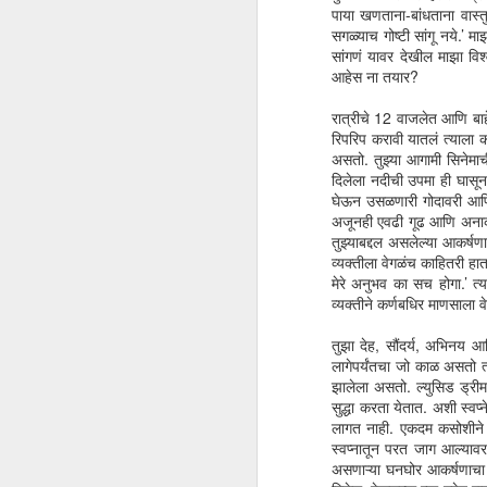
पाया खणताना-बांधताना वास्
आई शिळे अन्न का खाते?
APR
सगळ्याच गोष्टी सांगू नये.’
25
आई शिळे अन्न का खाते हे मला
सांगणं यावर देखील माझा वि
आजवर कळलेलं नाहीये. आईच्या
आहेस ना तयार?
हातात अन्नपूर्णा कि तसलं काहीतरी आहे
म्हणतात. म्हणजे ज्यांच्या हाताने वाढलेल्या
रात्रीचे 12 वाजलेत आणि बा
पाण्याला सुद्धा चव असते. पण विश्वास ठेवा हे
रिपरिप करावी यातलं त्याला 
असं काहीही नाहीये. आई अन्नपूर्णा असती तर
असतो. तुझ्या आगामी सिनेमा
शिळं झालेलं अन्न सुद्धा चांगलं लागायला हवं
दिलेला नदीची उपमा ही घासून ग
की. पण तसं होत नाही. मी खाऊन बघितलं
घेऊन उसळणारी गोदावरी आणि त
N
आहे. दुसऱ्या घासाला ओकाऱ्या काढाव्या
अजूनही एवढी गूढ आणि अनाकलन
लागल्या. मायक्रोस्कोप खाली ती पोळी
तुझ्याबद्दल असलेल्या आकर्षणा
धरली तर हालचाल करणारे, वळवळ करणारे
व्यक्तीला वेगळंच काहितरी हा
वि
किडे दिसतील. आमच्या नात्यातल्या एकाला
मेरे अनुभव का सच होगा.’ त्
ला
कुठलातरी आजार झालेला.
व्यक्तीने कर्णबधिर माणसाला व
नव
शे
तुझा देह, सौंदर्य, अभिनय आ
लागेपर्यंतचा जो काळ असतो त्
झालेला असतो. ल्युसिड ड्रीम
सुद्धा करता येतात. अशी स्व
लागत नाही. एकदम कसोशीने 
स्वप्नातून परत जाग आल्यावर
J
असणाऱ्या घनघोर आकर्षणाचा प