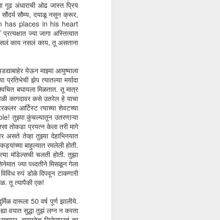
्या गूढ अंधाराची ओढ जास्त प्रिय
ौंदर्य सौम्य, दयाळू नसून क्रूर,
‘Man has places in his heart
्यक्षात ज्या जागा अस्तित्वात
जघर असलं काय नसलं काय, तू असताना
डद्याबाहेर येऊन माझ्या आयुष्याला
प्रतिभेची झेप त्यातल्या मर्यादा
 क्वचित बघायला मिळतात. तू मात्र
ळी कागदावर कसे उतरेल हे याचा
लर आर्टिस्ट त्याच्या शेवटच्या
! तुझ्या कुंचल्यातून उतरणाऱ्या
सा तोकडा प्रयत्न केला तरी मागे
 असते तेव्हा तुझ्या देहाभिनयात
कड्यांच्या बाहुल्यात रमलेली होती.
ेत्या मॉडेल्सची चलती होती. तुझा
मात ज्या पध्दतीने मिसळून गेला
ी विविध रुपं डोळे दिपवून टाकणारी
ळ. तू त्यापैकी एक!
्मिळ दारूला 50 वर्ष पूर्ण झालीये.
्या वयात सुद्धा तुझं लग्न न करता
हणार. त्यामुळेच सिनेमापुरतं का