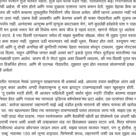
रात्रभर स्पर्शाने तुला चेतवत राहतो. तुला ढिम फरक पडत नाही. पाताळयंत्री बाई! निरागसतेला 
गेल्याचा असाही एक बरा वाईट परिणाम. 'बरा? आई गेलेलं बरं कसं असू शकतं?'
ठीची आहेस. मी शांत होतो आणि नव्या दुखाला प्रशस्त जागा करून देतो. तुझ्या देहाचा कैफ का
ल्या मनात असला विचार आलाच कसा याचा गिल्ट येऊन थोडावेळ तरी एकट्यात रडून
ायतय की नदीने कसल्या लुसलुशीत निर्दयीपणे जीव घेतला असेल. कीती रहस्यं असतात नाही 
यावं असं त्याला फार वाटलेलं. पण गेल्या 18 दिवसांचा शीण विचित्र होता. रडण्याला, मोकळं
डपणा उरत नाही. एकाच वेळी अदबशीर आणि बेलगाम असणे ही फक्त गोदावरीला आणि तुलाच जमू
हायला सुद्धा काहीएक एनर्जी अंगात हवी असते. मेल्यासारखी एक झोप घेऊन उठावं आणि रडणं
र्याय नाही. आनंदाच्या अत्युच्च क्षणी मृत्युला कवटाळता येणं, मागे कुठलेही हवेहवेसे पाश न पा
वरणं पुढचं पूढे बघावं. माणूस अचानक गेला की रडणं फार पद्धतशीरपणे होतं.
 क्षणी मन इतकं भरून येतं की तिथेच मरण काय चीज हे पहावं वाटतं. म्हणजे गोदेला पुर आल
टतं. हे ज्या दिवशी प्रत्यक्षात जमेल तो माझ्या मुक्तीचा सोहळा. तोवर मी तुझ्या पुरात स्व
 करू शकत नाही. तुझ्यात उडी मारल्यावर सर्व काही धूसर, फिकट होत जाते. वस्तुमान नष्ट ह
ी आणि तू दोन्ही अनभिज्ञ की कुणीतरी त्यांच्या देहात स्वताला संपवून टाकलय. तुझ्या पोस्टका
ा दिलय. याहून ऑर्गनिक जगात काही असतं का? इकडे पुरात गंगेवर दुतोंड्या मारुतीच्या गळ
 गळ्याशी प्राण आलेय. कारण मी ते रोपटं मुद्दाम अशा ठिकाणी लावलय, की ज्या दिवशी पुरात मार
फूड मेमरी
PR
ुरात विसर्जित होणार. आणि मी प्रत्यक्ष गोदावरीत. तुझ्यात लुप्त होत स्वताला संपवण्याची इच्छा
23
गोकुळचं आणि माझं आयुष्य वेगळं आहे. तसं सगळ्यांचं असतं म्हणा. प्रेयसीचं कौतुक
ेली असेल!
करताना मी म्हणायचो, ‘ती माझ्या आयुष्यात अशी आली, जशी ‘सलाम ए इश्क’ गाण्यात
णारा किशोर कुमारचा आवाज. ‘अल्लाह अल्लाह’ गाण्यात येणारा सोनू निगमचा आवाज.
ीत नात्याला नेमकं उलगडून दाखवण्यास मी असमर्थ आहे. आपल्या वयात काहीएक अंतर आहे
ून तुला बघत आलोय अगदी तेव्हापासूनच तू मला झपाटून टाकण्याइतकी जहर खुबसूरत होती.
तू एकमेव स्त्री होती; मी आजवर पाहिलेली दुसरी सर्वात सुंदर स्त्री! टीव्हीत बातम्या दा
नेमात हैदर आणि गजाला च्या नात्याला ‘इडिपस कॉम्प्लेक्स’च्या छटा आहेत. एक प्रसंगात तीच्या
है आप.’ कलेजा खल्लास! लहानपणी माझे आई वडील इतके मारायचे की संशय यायचा की खरो
. मार खाल्ल्यावर किंवा त्या मारापासून वाचण्यासाठी घरात लपायला जागा नसे. माझ्या एक श्
र नाही एवढा मोठा वाडाच. त्यात स्वयंपाकघर आणि बैठकीची खोली ह्या दोघांमध्ये एक अंधारी ख
जघराची रचना अशी असते की उन्हाळयात थंड तर हिवाळ्यात उबदार वाटत असे. मित्र सांगायचा
खोलीतल्या अंधाऱ्या कोपऱ्यात जाऊन लपत असे. माझ्या घराला माजघर नव्हतं, पण तू होतीस. तु
आंखों देखी
AR
‘तब्बू’ नावाच्या 150 वर्ष जुन्या वाड्यात. सिनेमाची शपथ, लहानपणी जशी उब मला तुझ्या अं
3