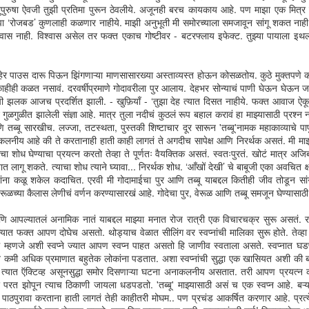
तुपुरुषा ऐवजी तुझी प्रतिमा पुरून ठेवलीये. अजूनही बरच कायकाय आहे. पण माझा एक मित्र
कॅप्टन अहाब आणि अब्रार
सेफ्टी शूजचं भाषांतर
APR
NOV
 माझा ‘रोजबड’ कुणलाही कळणार नाहीये. माझी अनुभूती मी समोरच्याला समजावून सांगू शकत नाही
4
25
हक
तो हॉटेलवाला मालक मोठा दानशूर
श्वास नाही. विश्वास असेल तर फक्त एकाच गोष्टीवर - बटरफ्लाय इफेक्ट. तुझ्या पायाला इथ
होता. दिवसभरात वडापाव, पाववडा,
2 तास 50 मिनिटाच्या दामिनीमध्ये सनी
भजीचे घाणे निघत; तसे त्या भज्यांचा,
देओलची पडद्यावर एंट्री होते ती 2 तासांच्या
वड्यांचा चुरा सुद्धा परातीत वाढत जाई. चुरा
थोडं आधी. एवढा कमी स्क्रीन टाइम
हेर पाउस दारू पिऊन झिंगणाऱ्या माणसासारख्या अस्ताव्यस्त होऊन कोसळतोय. कुठे मुक्तपणे
म्हणजे पिठाचे बारीक तळलेले गोळे.
असूनही इतका हार्ड हीटिंग इम्पॅक्ट देणारं
काहीही कळत नसावं. दरवर्षीप्रमाणे गोदावरीला पुर आलाय. देहभर सोन्याचं पाणी घेऊन घेऊन जा
गाड्याबरोबर नळ्याची यात्रा. कुणी भीक
कॅरेक्टर हिंदी सिनेमात क्वचित लिहिले जाते.
ची झलक आजच प्रदर्शित झाली. - खुफ़ियाँ - ‘तुझा देह त्यात दिसत नाहीये. फक्त आवाज ऐ
मागणारी म्हातारी आली की हा दानशूर तो
असाच काहीसा दुर्मिळ योगायोग ‘एनिमल’
ुळगुळीत झालेली संज्ञा आहे. मात्र तुला नदीचं कुठलं रूप बहाल करावं हा माझ्यासाठी प्रश्न न
बारीक उरलेला चुरा आणि 1 पाव पेपरमध्ये
मधल्या बॉबी देओलने साकारलेल्या ‘अब्रार
ब्बू सारखीच. लज्जा, तटस्थता, पुस्तकी शिष्टाचार दूर सारून 'तब्बू'नामक महाकाव्याचे पापु
lucid dreams
OV
गुंडाळून देई. पुन्हा गाड्याबरोबर नळ्याची
हक’च्या निमित्ताने जुळून आलाय. तब्बल 30
ीय आहे की ते करतानाही हाती काही लागतं ते अगदीच सापेक्ष आणि निरर्थक असतं. मी माझ्या ब
5
तो काळ तसा बरा होता. त्याला निरागस म्हणावं की नाही माहीत नाही. नव्या शतकाने
यात्रा. दिवसभरात 8-10 तरी मागणारे येत
वर्षानंतर. एखाद्या सिनेमातील पात्राच्या
चा शोध घेण्याचा प्रयत्न करतो तेव्हा ते पूर्णतः वैयक्तिक असतं. स्वतःपुरतं. खोटं मात्र अजिबा
सांधे बदलण्याच्या आधीचा. 'भाभी तुम खुशियों का खजाना' ऐकताना वहिनीबद्दल वाईट
असावे. मला त्याचं फार कौतुक वाटायचं.
प्रेमात पडणे - आणि - त्याच्या अभिनयाच्या
तात लागू शकते. त्याचा शोध त्याने घ्यावा... निरर्थक शोध. ‘आँखों देखी’ चे बाबूजी एका अवचित
चार मनात येत नव्हते. अंडरपॅन्टला भोकं आहेत म्हणून मित्रांसोबत गंगेत उड्या मारायला
प्रेमात पडणे ह्या दोन स्वतंत्र गोष्टी आहेत.
यांना कळू शकेल कदाचित. एरवी मी गोदामाईचा पुर आणि तब्बू याबद्दल कितीही जीव तोडून सांग
ज वाटत नव्हती. मुळात ती अंडरपॅन्ट जुन्या नाशकात गाड्यावरून घेतलीये याचंही काही वाटत
कधीतरी हे एकत्र जुळून येतं.
ेरूळच्या कैलास लेणीचं वर्णन करण्यासारखं आहे. गोदेचा पुर, वेरूळ आणि तब्बू समजून घेण्यासाठी
्हतं. आईला जितेंद्र-धर्मेंद्रचे सुमार पिक्चर पाहताना सुद्धा रडू यायचं. 'स्वर्ग से सुंदर'च्या
वटाला मिथुनच्या पोराला विहिरीला बांधलेलं असतं, ते पाहून आजी कळवळली होती.
णि आपल्यातलं अनामिक नातं याबद्दल माझ्या मनात रोज रात्री एक विचारचक्र सुरू असतं. र
यात फक्त आपण दोघेच असतो. थोड्याच वेळात सीलिंग वर स्वप्नांची मालिका सुरू होते. तेव्हा म
 म्हणजे अशी स्वप्ने ज्यात आपण स्वप्न पाहत असतो हि जाणीव स्वताला असते. स्वप्नात घड
प्ने कमी अधिक प्रमाणात बहुतेक लोकांना पडतात. अशा स्वप्नांची सुद्धा एक खासियत अशी की 
त्यात ऍक्टिव्ह असूनसुद्धा समोर दिसणाऱ्या घटना अनाकलनीय असतात. तरी आपण प्रयत्न 
 परत झोपून त्याच ठिकाणी जायला धडपडतो. 'तब्बू' माझ्यासाठी असं च एक स्वप्न आहे. बऱ्याच
ज़ख्म
UN
ाठपुरावा करताना हाती लागतं तेही काहीतरी मोघम.. पण प्रचंड आकर्षित करणार आहे. प्रत्ये
15
आईला वाटी लावून आल्यानंतर घरी नातेवाईकांची गर्दी नव्हती. कोव्हीड मध्ये आई