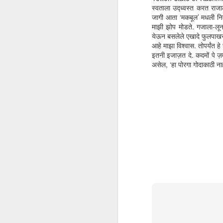
‘क
स्वताला उद्ध्वस्त करत राजा
तु
जागी आता ‘मकबूल’ मधली निम्
हो
माझी झोप मोडते. गजाला-लूना
येऊन बसलेले एखादे फुलपाखर
आहे माझा विश्वास. तोपर्यंत 
इतनी इजाज़त दे. कदमों पे ज़मी
असेल, ‘हा पोरगा गोदाकाठी नाह
D
एख
वि
झा
के
A
so
एक