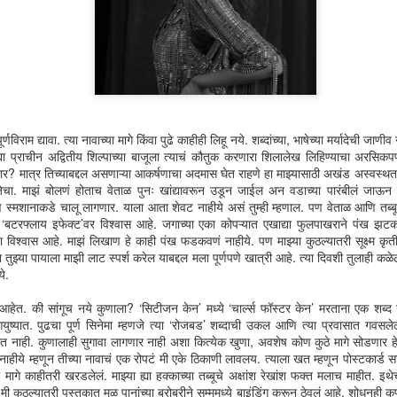
णविराम द्यावा. त्या नावाच्या मागे किंवा पुढे काहीही लिहू नये. शब्दांच्या, भाषेच्या मर्यादेची जाणी
 प्राचीन अद्वितीय शिल्पाच्या बाजूला त्याचं कौतुक करणारा शिलालेख लिहिण्याचा अरसिक
र? मात्र तिच्याबद्दल असणाऱ्या आकर्षणाचा अदमास घेत राहणे हा माझ्यासाठी अखंड अस्वस्थता
चा. माझं बोलणं होताच वेताळ पुनः खांद्यावरून उडून जाईल अन वडाच्या पारंबीलं जाऊन ल
मशानाकडे चालू लागणार. याला आता शेवट नाहीये असं तुम्ही म्हणाल. पण वेताळ आणि तब्बूच्या सुद
बटरफ्लाय इफेक्ट’वर विश्वास आहे. जगाच्या एका कोपऱ्यात एखाद्या फुलपाखराने पंख झटकल्या
िश्वास आहे. माझं लिखाण हे काही पंख फडकवणं नाहीये. पण माझ्या कुठल्यातरी सूक्ष्म कृती
ुझ्या पायाला माझी लाट स्पर्श करेल याबद्दल मला पूर्णपणे खात्री आहे. त्या दिवशी तुलाही कळ
े.
या आहेत. की सांगूच नये कुणाला? ‘सिटीजन केन’ मध्ये ‘चार्ल्स फॉस्टर केन’ मरताना एक शब्द
युष्यात. पुढचा पूर्ण सिनेमा म्हणजे त्या ‘रोजबड’ शब्दाची उकल आणि त्या प्रवासात गवसलेलं
नाही. कुणालाही सुगावा लागणार नाही अशा कित्येक खुणा, अवशेष कोण कुठे मागे सोडणार हे
ळ नाहीये म्हणून तीच्या नावाचं एक रोपटं मी एके ठिकाणी लावलय. त्याला खत म्हणून पोस्टकार्
या मागे काहीतरी खरडलेलं. माझ्या ह्या हक्काच्या तब्बूचे अक्षांश रेखांश फक्त मलाच माहीत. इ
मी कुठल्यातरी पुस्तकात मूळ पानांच्या बरोबरीने सुम्ममध्ये बाइंडिंग करून ठेवलं आहे. शोधूनही 