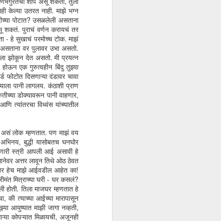
क्षणभंगुरतेचा शाप असू शकतो, तुला
ही केल्या उतरत नाही. माझे भग्न
नदीच्या पोटात? उसळलेली असताना
 शकतं. पुराचं वर्णन करायचं तर
हता - हे सुखाचं परमोच्च टोक. माझं
ेला असताना वर पुलावर उभा असतो.
ताला झोकून देत असतो. मी प्रयत्न
ोऊन एक गुरुत्वहीन बिंदु तुझ्या
र्ड फोटोत दिसणाऱ्या दंडावर चावा
्याला पानी लागलय. कंठाशी प्राण
ुतीच्या डोक्यावरून पानी वाहणार,
 आणि त्यांतरचा विध्वंस यांच्यातील
 असं लोक म्हणतात. पण माझं वय
 अभिनय, बुद्धी यासोबतच घनघोर
खवणारी स्त्री आपली आई असावी हे
 मानेवर अत्तर लावून तिथे ओठ ठेवत
खर हेच माझे आईवडील आहेत का!
रीमंत मित्राच्या घरी - घर कसलं?
ोली होती. तिला माजघर म्हणतात हे
, की त्याच्या आईच्या मारापासून
झ्या आयुष्यात माझी जागा नव्हती,
धाऱ्या कोपऱ्यात मिळायची, अजूनही