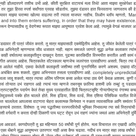
लाथ मारू त्या दरवाज्याला वेगळी शक्यता असते. तीनच दरवाजे म्हटलं तरी एकदा
ही डौलदारपणे तशीच उभी आहे. कीती सुरक्षित वाटायचं मला तिथे! आता माझ्या सुरक्षेपेक्षा ह
दिसलेलं परत दिसत नाही. IT चा दरवाजा अधिक फसवा की 'विदूषक'चा? - हा विचार
र तुझा हिरवा स्पर्श सर्वांगात प्रवाह सोडतोय. तुझ्या दंडावर हात फिरवताना जाणवतय की हे स
णं मी आता सोडलं आहे. माझी अनुभूती तुला समजावून सांगू शकत नाही, ही माझी मर्यादा.
्यावर माझ्या घराच्या खोल्या वाढल्या तरी त्याला माजघर नाहीच. लिऑन ब्लॉय म्हणतो, 
ि समजावून सांगणं यावर देखील आपला विश्वास नाही. लहानपणी रात्री घरी परतताना
and into them enters suffering, in order that they may have existence.’ प्रत
जारच्या घरातून जो खिचडी शिजल्याचा वास यायचा तो कसा समजावून सांगू. तुझी-माझी-
्त करून देण्यासाठीच तू वेदणेच्या रूपात माझ्या आयुष्यात प्रवेश केला आहे. त्यामुळे वेगळं मा
ंवा जगातल्या कुणाचीही आई करते त्या खिचडीहुन तो वास distinctively वेगळा असतो.
ावर ती पात्रं जीवंत करतो. तू मात्र माझ्यासाठी एकमेद्वितीय आहेस. तू जीवंत केलेली पात्रं प
व्वळ अभिनेत्री म्हणण्यास जीव धजावत नाही. महान समजले जाणारे सुद्धा अनेक कलाकार त्यांच्या 
ा काही वर्षातल्या कलाकृतीतुन दाखवून देतात. पुढच्या कारकिर्दीत विस्मयीत करतील अशी कामं
 अपवाद आहेस. चित्रकलेत वॉटरकलर म्हणजेच जलरंगात प्रवाहीपणा असतो. चित्र त्या वे
मालेगावचा cinematic happiness index
EB
 आलेलं नाहीये. एकदा केलेली कलाकृती जशीच्या तशी पुनरनिर्मित करणे अशक्य. एखादा वॉटरक
20
prologue
ंना अचंबित करू शकतो. तुझ्या अभिनयात तसला प्रवाहीपणा आहे. completely unpredictable
ावला जावू शकतो, मात्र त्याचा अंतिम परिणाम कसा असेल याचा ठाव घेणे केवळ अशक्य. कुणी त
ना पहिली - स्थळ - सेंट्रल टॉकीज, मालेगाव. शुक्रवार, 12 फेब्रुवारी 2021. लॉकडाउन
तोऱ्यात उभं राहणार आहे त्याचं नाव म्हणजे तबस्सुम फ़ातिमा हाशमी उर्फ तब्बू! तू पडद्यावर
 त्यानंतर उद्भववलेल्या परिस्थितीमुळे सिनेमाचा व्यवसाय भारतभर मंदावला आहे. अनेक
टसृष्टीत पदार्पण केलं तेव्हा मुख्य प्रवाहातील हिंदी चित्रपटसृष्टि गोऱ्यागोमट्या रंगाच्या कच
ठ्या बॅनरचे चित्रपट मुंबईसारख्या शहरात सुद्धा गर्दी खेचायला असमर्थ ठरतायत. ‘सेंट्रल
ॉलिवूडमध्ये पक्के होत चालले होते. मिस इंडिया, मिस वर्ल्ड, मिस एशिया पेसिफिक यातील विज
कीज’ला शाहरुख-सलमान जोडीचा ‘करण अर्जुन’ प्रदर्शित केला जातो. तब्बल 26 वर्ष जुना.
त चाललेला आपलासा वाटणारा चेहरा कलात्मक सिनेमात न रुळता व्यावसायिक आणि समांतर सिने
रेक्षकांची अलोट गर्दी उसळते. एकमेकांच्या अंगावर चढून जागा मिळवण्यासाठी सगळ्यांची
्वाचे ठरतात. विशेषतः तू ज्या पद्धतीच्या परस्परविरोधी भूमिका निभावल्या त्या सर्व स्त्रियांच
पड सुरू होते.
वर्गवारी न करता दोन्ही ठिकाणी पाय घट्ट रोवून उभं राहणं ज्यांना जमलं अशा अभिनेत्री दुर्मि
यला आवडतं. कागदोपत्री तू ह्या महिन्यात 50 वर्षांची पूर्ण होतेय. मला विचाराल तर एखादी अतिदुर
का थेंबाने सुद्धा आयुष्यभर उतरणार नाही असा कैफ चढावा. नदीचं वय मात्र सहा लाख वर्षांचं! ह
गहराइयां
EB
तू जोवर सिंगल राहणार तोवर ही 'सेन्स ऑफ पजेशन' ची भावना मी स्वतःपुरती कायम कुरवाळत रा