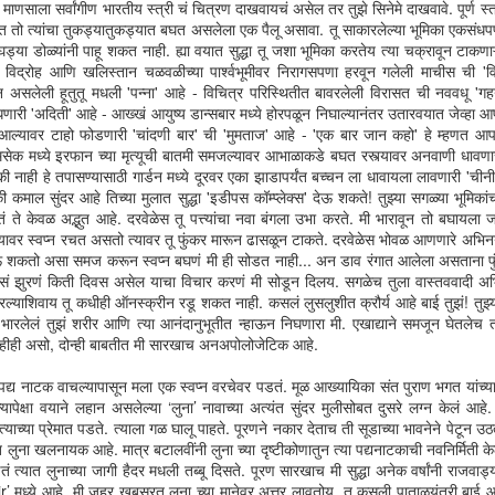
साला सर्वांगीण भारतीय स्त्री चं चित्रण दाखवायचं असेल तर तुझे सिनेमे दाखवावे. पूर्ण स्त
1
डोक्यातल्या अनेक प्रतलात साचलेला गुंता नेमका उलगडून मांडता न येणे हि माणसाला
ात तो त्यांचा तुकड्यातुकड्यात बघत असलेला एक पैलू असावा. तू साकारलेल्या भूमिका एकसंधपणे 
मिळालेली सगळ्यात मोठी देणगी आहे. मांडला तरी समोरचा त्याला हवं ते इंटरप्रेट
्या डोळ्यांनी पाहू शकत नाही. ह्या वयात सुद्धा तू जशा भूमिका करतेय त्या चक्रावून टाकणा
णार. आणि तंतोतत तसच कळलं तरी सुद्धा किती वाईट. समजूच नये कुणाला. इंटरप्रीटेशन
 विद्रोह आणि खलिस्तान चळवळीच्या पार्श्वभूमीवर निरागसपणा हरवून गलेली माचीस ची 'व
 तर आयच्या गावात गंडलेला प्रकार आहे. अगदी माझ्यासारख्याच असणाऱ्या माझ्या एका
न असलेली हूतुतू मधली 'पन्ना' आहे - विचित्र परिस्थितीत बावरलेली विरासत ची नववधू 'गहना
त्राला ‘तू जहा जहा चलेगा, मेरा साया साथ होगा’ हे आईने मुलासाठी गायलेलं गाणं वाटतं.
ारी 'अदिती' आहे - आख्खं आयुष्य डान्सबार मध्ये होरपळून निघाल्यानंतर उतारवयात जेव्हा आपल्
 नाहीये त्याला.
त आल्यावर टाहो फोडणारी 'चांदणी बार' ची 'मुमताज' आहे - 'एक बार जान कहो' हे म्हणत आप
नेमसेक मध्ये इरफान च्या मृत्यूची बातमी समजल्यावर आभाळाकडे बघत रस्त्यावर अनवाणी धावणा
 की नाही हे तपासण्यासाठी गार्डन मध्ये दूरवर एका झाडापर्यंत बच्चन ला धावायला लावणारी 'ची
कमाल सुंदर आहे तिच्या मुलात सुद्धा 'इडीपस कॉम्प्लेक्स' देऊ शकते! तुझ्या सगळ्या भूम
ं ते केवळ अद्भुत आहे. दरवेळेस तू पत्त्यांचा नवा बंगला उभा करते. मी भारावून तो बघायला
ा इमल्यावर स्वप्न रचत असतो त्यावर तू फुंकर मारून ढासळून टाकते. दरवेळेस भोवळ आणणारे अभिनय
 शकतो असा समज करून स्वप्न बघणं मी ही सोडत नाही... अन डाव रंगात आलेला असताना फुं
स मधल्या एका शिक्षकाची आठवण आली. क्लास म्हणजे प्रायव्हेट ट्युशन. शिकवणी.
 असं झुरणं किती दिवस असेल याचा विचार करणं मी सोडून दिलय. सगळेच तुला वास्तववादी अभि
plash चा संबंध फक्त रूथलेस शिक्षक ह्या अर्थाने. सिनेमात सिमन्स ने अजरामर
वापरल्याशिवाय तू कधीही ऑनस्क्रीन रडू शकत नाही. कसलं लुसलुशीत क्रौर्य आहे बाई तुझं! तुझ्
्तोवर अपमान करणारा शिक्षक कधीही चालला असता, जर तो फ्लेचर असता. मला ज्या सरांची
 भारलेलं तुझं शरीर आणि त्या आनंदानुभूतीत न्हाऊन निघणारा मी. एखाद्याने समजून घेतलेच
या कुणाला काही संदर्भ लागले तर इथे टॅग करा. काही हिशेब चुकते करायचे आहेत.
काहीही असो, दोन्ही बाबतीत मी सारखाच अनअपोलोजेटिक आहे.
े पद्य नाटक वाचल्यापासून मला एक स्वप्न वरचेवर पडतं. मूळ आख्यायिका संत पुराण भगत यांच्
कर्णण : 'बहिष्कृतांचे महाभारत'
EC
यापेक्षा वयाने लहान असलेल्या ‘लुना’ नावाच्या अत्यंत सुंदर मुलीसोबत दुसरे लग्न केलं आहे
1
हातातल्या कोरड्याने स्वतःच्या शरीरावर रट्टे ओढणाऱ्या पोतराजला बघून दार लावून
त्याच्या प्रेमात पडते. त्याला गळ घालू पाहते. पूरणने नकार देताच ती सूडाच्या भावनेने पेटून
घेण्याची अनेकांना सवय असते. हरकत नाही. दार चालू-बंद ठेवण्याच्या निवडीचे
लुना खलनायक आहे. मात्र बटालवींनी लुना च्या दृष्टीकोणातुन त्या पद्यनाटकाची नवनिर्मिती क
वातंत्र्य आपल्याकडे असते. तुम्ही जर हे दार लावून घेणाऱ्यांपैकी एक असाल तर ‘कर्णण’
डतं त्यात लुनाच्या जागी हैदर मधली तब्बू दिसते. पूरण सारखाच मी सुद्धा अनेक वर्षांनी रा
ण्याचा निर्णय काळजीपूर्वक घ्या. कारण भाबड्या आशावादावर तुमचा पिंड पोसला असेल तर
मध्ये आहे. मी जहर खूबसूरत लुना च्या मानेवर अत्तर लावतोय. तू कसली पाताळयंत्री बाई आ