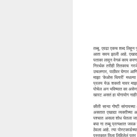
तब्बू. एवढा एकच शब्द लिहून पूर्
आता सवय झाली आहे. एखाद्या
पताका लावून वेगळं काय करणा
निरर्थक तरीही तितकाच गरजे
उचलणार, पाठीवर घेणार आणि स्
माझा ‘केओस थियरी’ मधल्या ‘
प्रलय येऊ शकतो यावर माझा व
पोचेल अन भविष्यात का असेना त
खारट असतं हा योगायोग नाहीय
कीती साऱ्या गोष्टी सांगायच्
असतात एखाद्या व्यक्तीच्या आ
पश्चात असला शोध घेतला जात 
बघा ना तब्बू प्रत्यक्षात जव
ठेवला आहे. त्या पोस्टकार्डच्
पुस्तकात तिला लिहिलेलं पत्र 