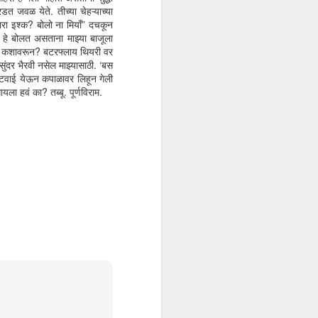
त जवळ येते. तीच्या चेहऱ्याच्या
ारा इश्क? बोलो ना मियाँ” दचकून
’ हे बोलत असताना माझ्या बाजूला
हे कशावरून? बटरफ्लाय थियरी वर
ुंदर भैरवी नसेल माझ्यासाठी. ‘बस
ी सटवाई येऊन कपाळावर लिहून गेली
ला हवं का? तब्बू. पूर्णविराम.