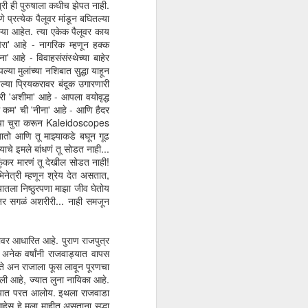
्री ही पुरुषाला कधीच झेपत नाही.
प्रत्येक पैलूवर मांडून बघितल्या
ऱ्या आहेत. त्या एकेक पैलूवर काय
िरा' आहे - नागरिक म्हणून हक्क
' आहे - विवाहसंसंस्थेच्या बाहेर
या मुलांच्या नशिबात सुद्धा याहून
ल्या प्रियकरावर बंदूक उगारणारी
री 'अशीमा' आहे - आपला वयोवृद्ध
नी कम' ची 'नीना' आहे - आणि हैदर
िकांचा चुरा करून Kaleidoscopes
 जातो आणि तू माझ्याकडे बघून गूढ
ाचे इमले बांधणं तू सोडत नाही...
कर मारणं तू देखील सोडत नाही!
नेत्री म्हणून श्रेय देत असतात,
यातला निष्ठुरपणा माझा जीव घेतोय
 तर सगळं अशरीरी... नाही समजून
यावर आधारित आहे. पुराण राजपुत्र
. अनेक वर्षांनी राजवाड्यात वापस
 उठते अन राजाला फूस लावून पूरणचा
ेली आहे, ज्यात लुना नायिका आहे.
जवाड्यात परत आलोय. इथला राजवाडा
हेस हे मला माहीत असताना सुद्धा