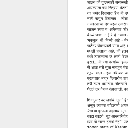
आलय की कुठल्याही अनोळखी माण
आपल्याला ज्या स्त्रिया भेटत
तर समोर दिसणारा हिरा मी उघड
कर
नाही म्हणून विचारता - शीख
हा
नाकारणाऱ्या देशाबद्दल उदासी
मि
जाऊन स्वतःचं 'अस्तित्व' शोधण
आई
वेगळं जगणं नाहीये हे लक्षा
'मकबुल' ची 'निम्मी' आहे - 
पार्टनर सेक्ससाठी योग्य आहे
मधली 'ग़ज़ाला' आहे, जी इतकी 
मध्ये टाकल्यास जे काही दिसत
हसते... मी ज्या पत्त्यांच्य
कसम पैदा करने वाले की
DEC
मी आता तरी तुला समजून घेऊ
1
मघाशी 'Whiplash' चा एक सिन बघताना क्ला
तुझ्या बद्दल माझ्या नशिबात
आठवण म्हणजे खउट निब्बर नकोशी आठवण. Whi
प्रत्यक्षात मात्र ग्लिसरीन 
केलेला टेरेन्स फ्लेचर ग्रेट टीचर आहे. जीव जाईस
तरी तरल भासतोय. चैतन्याने
आठवण येतेय त्यांचं नाव आता लक्षात नाही. नाशिकच्
घेतलं तर केवळ देहासक्ती. 
शिवकुमार बटालवींचं ‘लुना’ ह
D
असून त्याच्या वडिलांनी आपल्
येणाऱ्या पूरणला पाहताच लुना 
काटा काढते. मूळ आख्यायिकेत 
स्
मला जे स्वप्न हल्ली नेहमी प
बघ
‘rotten state of Kashmir’ 