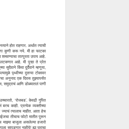
व नव्याने होत राहणार. अर्थात त्याची
पणा कुणी करू नये. मी हा फाटका
 शमवण्याचा तात्पुरता उपाय आहे.
टकणार आहे. मी पुन्हा ते प्रेत
ैवाने किंवा दुर्दैवाने म्हणूया,
मुळे पृथ्वीच्या दुसऱ्या टोकावर
चा अनुनाद एक दिवस तुझ्यापर्यंत
ेल, समुद्राचं आणि डोळ्यातलं पाणी
 उच्चारतो, ‘रोजबड’. केवढी गुपित
 बरच काही. प्रत्येक व्यक्तीच्या
 ज्याचं त्यालाच माहीत. आता हेच
ड साईजचा तीचाच फोटो मातीत पुरून
थेच माझ्या बाजूला असलेल्या हजारो
कुणाला सापडणार नाहीये! ह्या घराचा