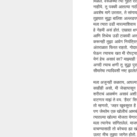
मिळेल. वेरूळच्या त्या गुहेत 
नाहीये. तू पक्की आतल्या गा
आप
अवशेष मागे उरतात, ते सांग
घ्
तुझ्यात सुद्धा बालिश अल्ल
व्
मला त्यात उडी मारल्याशिवाय प
सा
हे नेहमी असं होतं. एखाद्या
आणि तिथेच उडी टाकावी असं वा
करूनही तुझा आवेग नियंत्रित
अंतराळात फिरत राहतो. गोदावर
घेऊन त्याचच खत मी रोपट्याल
येणं हेच असावं का? माझ्याही
A
अगदी त्याच क्षणी तू सुद्धा प
सीमारेषा त्यादिवशी नष्ट झाल
ये
मला अजूनही कळतय, आपल्यात
काहीही असो, मी जेव्हापास
शरीराचं आकर्षण असावं अशी '
वाटणार माझं ते वय. ‘हैदर’ सि
तो म्हणतो, ‘जहर खूबसूरत 
पण जेमतेम एक खोलीचं आमचं घर
त्यातल्या खोल्या मोजता येणा
मला त्यानेच सांगितलेलं. मा
वाचण्यासाठी तो बरेचदा ह्या 
M
उलट मीच तुझ्या जागेत होतो. 