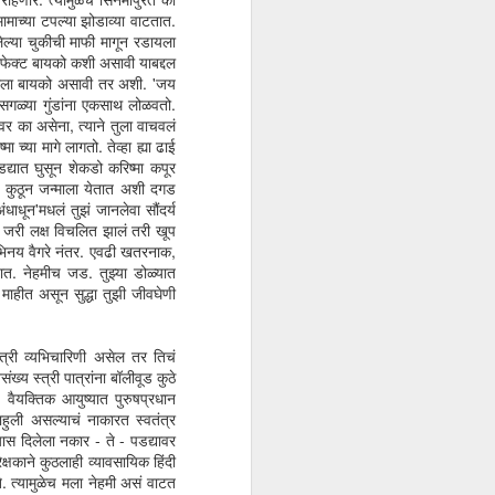
ामाच्या टपल्या झोडाव्या वाटतात.
लेल्या चुकीची माफी मागून रडायला
 परफेक्ट बायको कशी असावी याबद्दल
की साला बायको असावी तर अशी. 'जय
 सगळ्या गुंडांना एकसाथ लोळवतो.
र का असेना, त्याने तुला वाचवलं
्या मागे लागतो. तेव्हा ह्या ढाई
द्यात घुसून शेकडो करिष्मा कपूर
. कुठून जन्माला येतात अशी दगड
ाधून'मधलं तुझं जानलेवा सौंदर्य
डं जरी लक्ष विचलित झालं तरी खूप
 अभिनय वैगरे नंतर. एवढी खतरनाक,
ात. नेहमीच जड. तुझ्या डोळ्यात
 माहीत असून सुद्धा तुझी जीवघेणी
त्री व्यभिचारिणी असेल तर तिचं
्य स्त्री पात्रांना बॉलीवूड कुठे
वैयक्तिक आयुष्यात पुरुषप्रधान
हुली असल्याचं नाकारत स्वतंत्र
्यास दिलेला नकार - ते - पडद्यावर
ेक्षकाने कुठलाही व्यावसायिक हिंदी
े. त्यामुळेच मला नेहमी असं वाटत