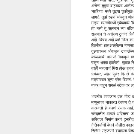
असेना तुझ्या वाट्याला आलेल्
'साथिया' मध्ये तुझ्या चुकीम
धर
लागते. तुझं रडणं थांबवून ओरड
का
माझ्या व्याख्येमध्ये एकेकाळ
फा
हो' मध्ये तू सलमान च्या बह
आज
सलमान चे असंख्य टुकार सिने
एक
आहे. विषय आहे का! 'दिल का क
किलोचा हातअसलेल्या माणसात 
तुझ्यावरून ओवाळून टाकलेल्
काळजाची माणसं! 'मकबूल' मध्
पाहून थक्क झालेलो. मुळात सि
F
काही महत्वाचं मिस होऊ शकतं.
भयंकर, जहर सुंदर दिसते की
माझ्याबद्दल शून्य प्रेम दिस
झा
नजर पाहून सगळं स्टेक वर लाव
लि
मा
भारतीय समाजात एक मोठा वर्
शम
माणूसपण नाकारत देवपण ते चरित
दाखवतो हे बघणं रंजक आहे. 
संस्कृतीत आपलं अस्तित्व ज
अस्तित्व निर्माण करणं दुसरीक
नैतिकतेची बंधनं मोडीस काढत सा
सिनेमा सहजपणे बघायला घेतला 
D