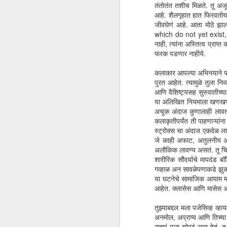
तंतोतंत तशीच मिळते. तू अजून
आहे. शैलगृहात हात फिरवतोय त
कर
जीवघेणं आहे. आता मोठे झाल
आण
which do not yet exist, 
शे
नाही, त्यांना अस्तित्व प्राप
कि
फरक पडणार नाहीये.
कलाकार आपल्या अभिनयाने पडद्य
पुरत आहेत. त्यामुळे तुला नि
आणि वैशिष्ट्यसह सुरुवातीच्य
या अलिखित नियमाला खणखणीत
F
अचूक अंदाज कुणालाही लावता
कलाकृतीपर्यंत ती पाहणाऱ्या
स्ट्रोक्स चा अंदाज एकवेळ ल
घट
जे काही अफाट, अतुलनीय असं 
अन
अलौकिक लावण्य असतं. तू चित्रप
मो
शारीरिक सौंदर्याचे मापदंड ब
टॉ
गव्हाळ अन सावळेपणाकडे झुक
प्
या घटनेचे सामाजिक आयाम महत्त
धड
आहेत. क्लासेस आणि मासेस अशी 
तुझ्याबद्दल मला पजेसिव्ह व्हा
अनमोल, अप्राप्य आणि तिच्या ए
F
राहणं मला चोरटं सुख देतं. 