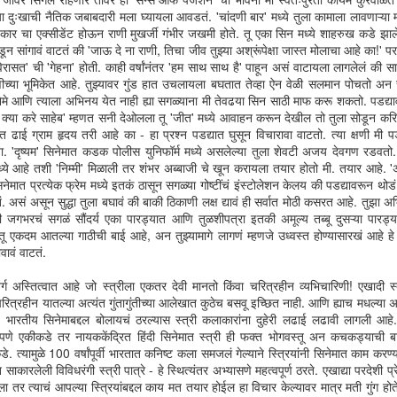
20
परवाची रात्र मी कधीच विसरू शकणार नाहीये. कधीच नाही. ‘गहराइयां’ सिनेमाच्या
या दुःखाची नैतिक जबाबदारी मला घ्यायला आवडतं. 'चांदणी बार' मध्ये तुला कामाला लावणाऱ्या म
शेवटच्या काही मिनिटात माझा श्वास कोंडला होता. मी देखील आता फार क्षण टिकाव
ुळे कार चा एक्सीडेंट होऊन राणी मुखर्जी गंभीर जखमी होते. तू एका सिन मध्ये शाहरुख कडे झा
ू शकणार नाहीये याची जाणीव झाली होती. सिनेमातल्या अलिशाच्या आणि माझ्या भावावस्थेचे
ून सांगावं वाटतं की 'जाऊ दे ना राणी, तिचा जीव तुझ्या अश्रूंपेक्षा जास्त मोलाचा आहे का!'
य करायचे हे मला खरच कळत नव्हते. तेव्हाही नाही अन आताही. न आवरता येणारा हुंदका
ी 'विरासत' ची 'गेहना' होती. काही वर्षांनंतर 'हम साथ साथ है' पाहून असं वाटायला लागलेलं 
र प्यूअर असतो. मी तो गिळायला शिकलो त्याच दिवशी माझ्यातला विशुद्धपणा संपलेला. हे
िणीच्या भूमिकेत आहे. तुझ्यावर गुंड हात उचलायला बघतात तेव्हा ऐन वेळी सलमान पोचतो अन
 काय विपरीत. ग़नीमत ये है की उस रात मैंने कुछ लिखा नहीं. रात्र सगळं बघत असते.
मे आणि त्याला अभिनय येत नाही ह्या सगळ्याना मी तेवढया सिन साठी माफ करू शकतो. पडद्याव
ूणएक सिक्रेट तिला माहीत.
्या करे साहेब' म्हणत सनी देओलला तू 'जीत' मध्ये आवाहन करून देखील तो तुला सोडून करिष्मा च
ढाई ग्राम हृदय तरी आहे का - हा प्रश्न पडद्यात घुसून विचारावा वाटतो. त्या क्षणी मी पड
या. 'दृष्यम' सिनेमात कडक पोलीस युनिफॉर्म मध्ये असलेल्या तुला शेवटी अजय देवगण रडवतो
ये आहे तशी 'निम्मी' मिळाली तर शंभर अब्बाजी चे खून करायला तयार होतो मी. तयार आहे. 'अंध
नेमात प्रत्येक फ्रेम मध्ये इतकं ठासून सगळ्या गोष्टींचं इंस्टोलेशन केलय की पडद्यावरून थो
तब्बू
EB
 असं असून सुद्धा तुला बघावं की बाकी ठिकाणी लक्ष द्यावं ही सर्वात मोठी कसरत आहे. तुझा
20
तब्बू. एवढा एकच शब्द लिहून पूर्णविराम द्यावा. त्या नावाच्या मागे किंवा पुढे काहीही लिहू
 जगभरचं सगळं सौंदर्य एका पारड्यात आणि तुळशीपत्रा इतकी अमूल्य तब्बू दुसऱ्या पारड्य
नये. शब्दांच्या, भाषेच्या मर्यादेची जाणीव नव्याने होत राहणार. अर्थात त्याची आता सवय
तं. तू एकदम आतल्या गाठीची बाई आहे, अन तुझ्यामागे लागणं म्हणजे उध्वस्त होण्यासारखं आहे हे
ली आहे. एखाद्या प्राचीन अद्वितीय शिल्पाच्या बाजूला त्याचं कौतुक करणारा शिलालेख
ावं वाटतं.
हिण्याचा अरसिकपणा कुणी करू नये. मी हा फाटका पताका लावून वेगळं काय करणार?
त्र तिच्याबद्दल असणाऱ्या आकर्षणाचा अदमास घेत राहणे हा माझ्यासाठी अखंड अस्वस्थता
ग अस्तित्वात आहे जो स्त्रीला एकतर देवी मानतो किंवा चरित्रहीन व्यभिचारिणी! एखादी स्
वण्याचा तात्पुरता उपाय आहे. निरर्थक तरीही तितकाच गरजेचा.
्रहीन यातल्या अत्यंत गुंतागुंतीच्या आलेखात कुठेच बसवू इच्छित नाही. आणि ह्याच मधल्या असंख
भारतीय सिनेमाबद्दल बोलायचं ठरल्यास स्त्री कलाकारांना दुहेरी लढाई लढावी लागली आहे. 
पणे एकीकडे तर नायककेंद्रित हिंदी सिनेमात स्त्री ही फक्त भोगवस्तू अन कचकड्याची बा
डे. त्यामुळे 100 वर्षांपूर्वी भारतात कनिष्ट कला समजलं गेल्याने स्त्रियांनी सिनेमात काम करण
कारलेली विविधरंगी स्त्री पात्रे - हे स्थित्यंतर अभ्यासणे महत्वपूर्ण ठरते. एखाद्या परदेशी प्र
तर त्याचं आपल्या स्त्रियांबद्दल काय मत तयार होईल हा विचार केल्यावर मात्र मती गुंग होत
माझी मैना गावावर राहिली
EC