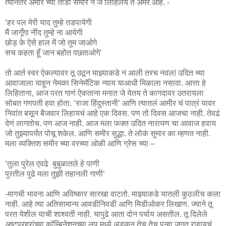
त्यानंतर अमीर च्या तोंडी समीर ने जे लिहिलंय ते अमर आहे. -
‘हर पल मेरी याद तुम्हे तडपायेगी
मैं जागूँगा नींद तुम्हे ना आयेगी
छोड़ के ऐसे हाल में जो तुम जाओगे
सच कहता हूँ जान बहोत पछताओगे'
तो आर्त स्वर ऐकल्यावर तू उठून माझ्याकडे न आली तरच नवल! उदित च्या
आवाजाला याहून नेमका सिनेमॅटिक न्याय याआधी मिळाला नसावा. आत्ता हे
लिहिताना, आज परत गाणं ऐकताना मनात जे येतय ते कागदावर उतरायला
सोबत गणपती हवा होता. ‘राजा हिंदुस्तानी’ आणि त्यातलं आमीर चं पात्रं यावर
निवांत बसून बैजवार लिहायचं आहे एक दिवस. पण तो दिवस आजचा नाही. तेवढं
देणं लागतोच. पण आज नाही. आज मला फक्त उदित नारायण चा आवाज हवाय
जो तुझ्यापर्यंत पोचू शकेल. आणि समीर सुद्धा. ते लोकं सुमार का म्हणत नाही.
मला व्यक्तिश समीर च्या वरच्या ओळी आणि ग्रेस च्या –
‘तुला पुरेल एवढे बुबुळातले हे पाणी
पुरतील पुढे मला तुझी तहानली गाणी’
-मागची भावना आणि अविष्कार सारखा वाटतो. माझ्याकडे यातली कुठलीच कला
नाही. आहे त्या अतिसामान्य आवडीनिवडी आणि मिडीओकर लिखाण. ज्याने तू
परत येशील याची शाश्वती नाही. यापुढे आता दोन पर्याय असतील. तू दिलेले
अष्टप्रहरांच्या कॉम्बिनेशनच्या लूप मध्ये अडकून तेच तेच पुन्हा जगत राहायचं.