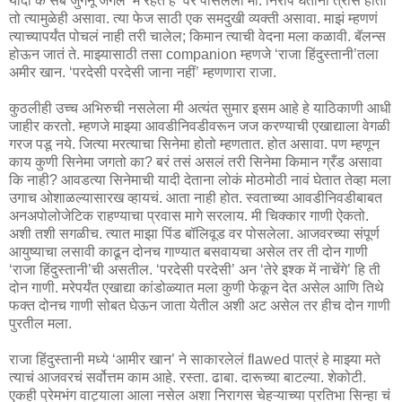
यादों के सब जुगनू जंगल में रहते है’ वर पोसलेला मी. निरोप घेताना त्रास होतो
तो त्यामुळेही असावा. त्या फेज साठी एक समदुखी व्यक्ती असावा. माझं म्हणणं
त्याच्यापर्यंत पोचलं नाही तरी चालेल; किमान त्याची वेदना मला कळावी. बॅलन्स
होऊन जातं ते. माझ्यासाठी तसा companion म्हणजे ‘राजा हिंदुस्तानी’तला
अमीर खान. ‘परदेसी परदेसी जाना नहीं’ म्हणणारा राजा.
कुठलीही उच्च अभिरुची नसलेला मी अत्यंत सुमार इसम आहे हे याठिकाणी आधी
जाहीर करतो. म्हणजे माझ्या आवडीनिवडीवरून जज करण्याची एखाद्याला वेगळी
गरज पडू नये. जित्या मरत्याचा सिनेमा होतो म्हणतात. होत असावा. पण म्हणून
काय कुणी सिनेमा जगतो का? बरं तसं असलं तरी सिनेमा किमान ग्रँड असावा
कि नाही? आवडत्या सिनेमाची यादी देताना लोकं मोठमोठी नावं घेतात तेव्हा मला
उगाच ओशाळल्यासारख व्हायचं. आता नाही होत. स्वताच्या आवडीनिवडीबाबत
अनअपोलोजेटिक राहण्याचा प्रवास मागे सरलाय. मी चिक्कार गाणी ऐकतो.
अशी तशी सगळीच. त्यात माझा पिंड बॉलिवूड वर पोसलेला. आजवरच्या संपूर्ण
आयुष्याचा लसावी काढून दोनच गाण्यात बसवायचा असेल तर ती दोन गाणी
‘राजा हिंदुस्तानी’ची असतील. ‘परदेसी परदेसी’ अन ‘तेरे इश्क में नाचेंगे’ हि ती
दोन गाणी. मरेपर्यंत एखाद्या कांडोळ्यात मला कुणी फेकून देत असेल आणि तिथे
फक्त दोनच गाणी सोबत घेऊन जाता येतील अशी अट असेल तर हीच दोन गाणी
पुरतील मला.
राजा हिंदुस्तानी मध्ये ‘आमीर खान’ ने साकारलेलं flawed पात्रं हे माझ्या मते
त्याचं आजवरचं सर्वोत्तम काम आहे. रस्ता. ढाबा. दारूच्या बाटल्या. शेकोटी.
एकही प्रेमभंग वाट्याला आला नसेल अशा निरागस चेहऱ्याच्या प्रतिभा सिन्हा चं