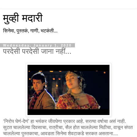
मुव्ही मदारी
सिनेमा, पुस्तकं, गाणी, भटकंती...
Wednesday, January 1, 2020
परदेसी परदेसी जाना नहीं...
‘निरोप घेणं-देणं’ हा भयंकर जीवघेणा प्रकार आहे. सरत्या वर्षाचा असं नाही.
सुटत चाललेल्या दिवसाचा, रात्रीचा, सैल होत चाललेल्या मिठीचा, वाचून संपत
चाललेल्या पुस्तकाचा, आवडता सिनेमा शेवटाकडे सरकत असताना....