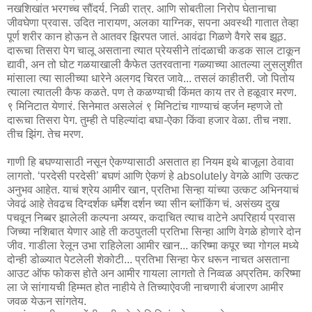
नखशिखांत भरगच्च सौंदर्य. निळी रात्र. आणि सोबतीला निरोप घेतानाचा
जीवघेणा प्रवास. उदित नारायण, अलका याग्निक, सपना अवस्थी गातात तेव्हा
पूर्ण शरीर कान होऊन ते आतवर झिरपत जातं. आवंढा गिळणे वैगरे सब झूठ.
दारूचा तिसरा पेग चालू असताना त्यात प्रेयसीने तांदळाची कडक साल टाकून
द्यावी, अन तो घोट गळयाखाली कैफेत उतरवताना गळ्याच्या आतल्या लुसलुशीत
मांसाला त्या सालीच्या धारेने अलगद चिरत जावे... तसलं काहीतरी. जो पितोय
त्याला त्यातली कैफ कळते. पण ते कळण्याची किंमत काय तर ते हळूवार मरण.
९ मिनिटात येणारं. सिनेमात असलेलं ९ मिनिटांच गाण्याचं व्हर्जन म्हणजे तो
दारूचा तिसरा पेग. तुम्ही ते पहिल्यांदा बघा-ऐका किंवा हजार वेळा. तीच नशा.
तीच झिंग. तेच मरण.
गाणी हि बघण्यासाठी नसून ऐकण्यासाठी असतात हा नियम इथे बाजूला ठेवावा
लागतो. ‘परदेसी परदेसी’ बघणं आणि ऐकणं हे absolutely वेगळे आणि उत्कट
अनुभव आहेत. याचं श्रेय आमीर खान, प्रतिभा सिन्हा यांच्या उत्कट अभिनयाचं
जेवढं आहे तेवढच दिग्दर्शक धर्मेश दर्शन च्या सीन ब्लॉकिंग चं. असंख्य दुख
पचवून निब्बर झालेली कल्पना अय्यर, कदाचित त्याच वाटेने अपरिहार्य प्रवास
जिच्या नशिबात येणार आहे ती कठपुतली प्रतिभा सिन्हा आणि वेगळे होणारे दोन
जीव. गाडीला रेलून उभा राहिलेला आमीर खान... करिष्मा कपूर च्या गोगल मध्ये
दोन्ही डोळ्यात पेटलेली शेकोटी... प्रतिभा सिन्हा फेर धरून नाचत असताना
आउट ऑफ फोकस होते अन आमीर गायला लागतो ते निव्वळ अप्रतिम. करिष्मा
ला जे सांगायची हिम्मत होत नाहीये ते तिच्याऐवजी नाचणारी बंजारण आमीर
जवळ येऊन सांगतेय.