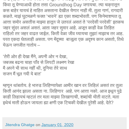
किंवा तू येण्याआधी होता तसा Groundhog Day जगायचा. त्या चक्रातून
कस बाहेर यायचं हे माहित असताना देखील येणार नाही मी. तुला गाणं, रागदारी
कळते. माझं घुटमळणे फक्त ‘भावने’ ह्या एका शब्दाभोवती. पण सिनेमाशप्पत तू
आत्ता समोर असतीस माझ्या हातून जे उतरलं असतं ते ‘परदेसी परदेसी’ इतकच
जहर सुंदर असलं असतं. आता जहर सुमार आहे. अजून काही वेळ लिहित
राहिलो तर जहर वाढत जाईल. किती वेळा जीव घ्यायचा तुझा! माझाच तर आह.
परत एकदा घेतलाही असता. पण मेंदूच्या बाजूला एक अदृश्य कान असतो, तिथे
येऊन जगजीत गातोय –
‘तेरी ओर ही देखा मैंने, अपनी ओर न देखा,
जबजब बढना चाहा पाँव से लिपटी लक्ष्मण रेखा
मै अपने भी साथ नहीं थी, दुनिया तेरे साथ
सजन मैं भूल गयी ये बात’
म्हणून थांबतोय. हे भारुड लिहिण्यापेक्षा आमीर खान वर लिहिलं असतं तर तुला
किती आनंद झाला असता ना. लिहिणार आहे. पण आत्ता नको. आज इथून पुढे
काही लिहायचं म्हटलं तर मला माझ्या लिखाणाची, शब्दांची भीती वाटते. मला
इथेचं माती होऊन जायला ह्या क्षणी एक टिचकी देखील पुरेशी आहे. देते?
Jitendra Ghatge
on
January 01, 2020