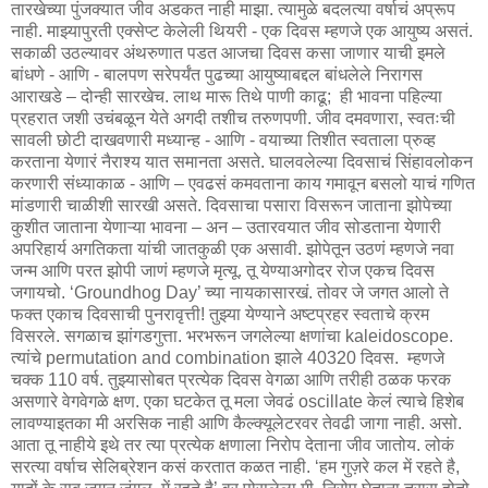
तारखेच्या पुंजक्यात जीव अडकत नाही माझा. त्यामुळे बदलत्या वर्षाचं अप्रूप
नाही. माझ्यापुरती एक्सेप्ट केलेली थियरी - एक दिवस म्हणजे एक आयुष्य असतं.
सकाळी उठल्यावर अंथरुणात पडत आजचा दिवस कसा जाणार याची इमले
बांधणे - आणि - बालपण सरेपर्यंत पुढच्या आयुष्याबद्दल बांधलेले निरागस
आराखडे – दोन्ही सारखेच. लाथ मारू तिथे पाणी काढू; ही भावना पहिल्या
प्रहरात जशी उचंबळून येते अगदी तशीच तरुणपणी. जीव दमवणारा, स्वतःची
सावली छोटी दाखवणारी मध्यान्ह - आणि - वयाच्या तिशीत स्वताला प्रुव्ह
करताना येणारं नैराश्य यात समानता असते. घालवलेल्या दिवसाचं सिंहावलोकन
करणारी संध्याकाळ - आणि – एवढसं कमवताना काय गमावून बसलो याचं गणित
मांडणारी चाळीशी सारखी असते. दिवसाचा पसारा विसरून जाताना झोपेच्या
कुशीत जाताना येणाऱ्या भावना – अन – उतारवयात जीव सोडताना येणारी
अपरिहार्य अगतिकता यांची जातकुळी एक असावी. झोपेतून उठणं म्हणजे नवा
जन्म आणि परत झोपी जाणं म्हणजे मृत्यू. तू येण्याअगोदर रोज एकच दिवस
जगायचो. ‘Groundhog Day’ च्या नायकासारखं. तोवर जे जगत आलो ते
फक्त एकाच दिवसाची पुनरावृत्ती! तुझ्या येण्याने अष्टप्रहर स्वताचे क्रम
विसरले. सगळाच झांगडगुत्ता. भरभरून जगलेल्या क्षणांचा kaleidoscope.
त्यांचे permutation and combination झाले 40320 दिवस. म्हणजे
चक्क 110 वर्ष. तुझ्यासोबत प्रत्येक दिवस वेगळा आणि तरीही ठळक फरक
असणारे वेगवेगळे क्षण. एका घटकेत तू मला जेवढं oscillate केलं त्याचे हिशेब
लावण्याइतका मी अरसिक नाही आणि कैल्क्यूलेटरवर तेवढी जागा नाही. असो.
आता तू नाहीये इथे तर त्या प्रत्येक क्षणाला निरोप देताना जीव जातोय. लोकं
सरत्या वर्षाच सेलिब्रेशन कसं करतात कळत नाही. ‘हम गुज़रे कल में रहते है,