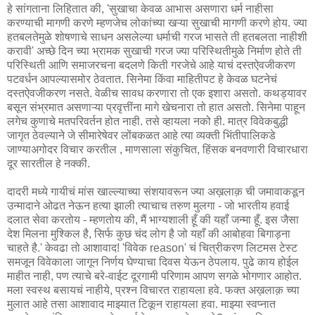
हे सांगताना लिहितात की, 'सुखाचा केवळ आभास असणारा धर्म नाहीसा
करण्याची मागणी करणे म्हणजेच लोकांच्या खऱ्या सुखाची मागणी करणे होय. ज्या
हतबलतेमुळे शोषणाचे साधन असलेल्या धर्माची गरज भासते ती हतबलता नाहीशी
करावी' अच्छे दिन च्या भ्रामक सुखाची गरज ज्या परिस्थितीमुळे निर्माण होते ती
परिस्थिती आणि समाजरचना बदलणे किती गरजेचे आहे याचं दस्तऐवजीकरण
पटवर्धन आपल्यासमोर ठेवतात. सिनेमा किंवा माहितीपट हे केवळ घटनेचं
दस्तऐवजीकरण नसते. वेळीच सावध करणारा तो एक इशारा असतो. कथड्यावर
बसून संभ्रमात असणाऱ्या प्रवृत्तींना मागे खेचनारा तो हात असतो. सिनेमा पाहून
लगेच कुणाचे मतपरिवर्तन होत नाही. तसे व्हायला नको ही. मात्र विवेकबुद्धी
जागृत ठेवल्याने जे सीमारेषेवर लोंबकळत आहे त्या व्यक्ती भिंतीपालिकडे
जाण्याअगोदर विचार करतील , माणसाला संकुचित, हिंसक बनवणारी विचारधारा
दूर सारतील हे नक्की.
दादरी मध्ये गायीचं मांस खाल्ल्याच्या संशयावरून ज्या अख़लाक़ ची जमावाकडून
उन्मादाने ओढत नेऊन हत्या झाली त्याचाच तरुण मुलगा - जो भारतीय हवाई
दलात सेवा करतोय - म्हणतोय की, मैं भाग्यशाली हूँ की यहाँ जन्मा हूँ. इस जैसा
देश मिलना मुश्किल है, सिर्फ कुछ चंद लोग है जो यहाँ की आबोहवा बिगाड़ना
चाहते है.' केवढा तो आशावाद! 'विवेक reason' चं चित्रीकरण लिटमस टेस्ट
समजून विवेकाला जागून निर्णय घेण्याचा दिवस येऊन ठेपलाय. पुढे काय होईल
माहीत नाही, पण त्याचे बरे-वाईट दूरगामी परिणाम आपण सगळे भोगणार आहोत.
मला स्वस्थ बसायचं नाहीये, प्रश्न विचारत राहायला हवे. फक्त अख़लाक़ च्या
मुलात आहे तसा आशावाद माझ्यात टिकून राहायला हवा. माझ्या स्वप्नात