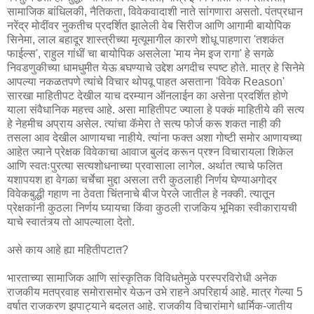
सामाजिक बांधिलकी, नैतिकता, विवेकवादाशी नाते सांगणारा असतो. पंतप्रधान
नरेंद्र मोदींवर नुकतीच प्रदर्शित झालेली वेब सिरीज आणि आगामी बायोपिक
सिनेमा, लाल बहादूर शास्त्रीच्या मृत्यूमागील कारणे शोधू पाहणारा 'तशकंत
फाईल्स', राहुल गांधीं चा बायोपिक असलेला 'माय नेम इज रागा' हे सगळे
निवडणुकीच्या धामधुमीत येऊ बघण्याचे उद्देश अगदीच स्पष्ट होते. मात्र हे सिनेमे
आपल्या नकळतपणे त्यांचे विचार थोपवू पाहत असताना 'विवेक Reason'
सारखा माहितीपट देखील याच दरम्यान ऑनलाईन का असेना प्रदर्शित होणे
याला संवैधानिक महत्त्व आहे. असा माहितीपट ज्याला हे पक्कं माहितीये की सत्य
हे नेहमीच अप्राय असेल. त्यांचा कॅमेरा ते सत्य फोर्ज करू शकत नाही की
तसला आव देखील आणायचा नाहीये. त्यांना फक्त अशा गोष्टी समोर आणायच्या
आहेत ज्याने प्रेक्षक विवेकाचा आवाज बुलंद करून प्रश्न विचारायला शिकेल
आणि स्वतःपुरत्या सत्यशोधनाच्या प्रवासाला लागेल. अर्थात त्याचे फलित
यशापयश हा वेगळा चर्चेचा मुद्दा असला तरी कुठलाही निर्णय घेण्याअगोदर
विवेकबुद्धी गहाण ना ठेवता चिंतनाचे बीज पेरले जातील हे नक्की. त्यातून
प्रेक्षकांनी कुठला निर्णय घ्यायचा किंवा कुठली राजकिय भूमिका स्वीकारायची
याचे स्वातंत्र्य तो आपल्याला देतो.
असे काय आहे ह्या महितीपटात?
भारताच्या सामाजिक आणि सांस्कृतिक विविधतेमुळे परस्परविरोधी अनेक
राजकीय मतप्रवाह समोरासमोर येऊन उभे राहने अपरिहार्य आहे. मात्र गेल्या 5
वर्षात राजकरण झपाट्याने बदलत आहे. राजकीय विचारांमागे धार्मिक-जातीय