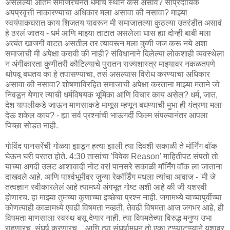
असलेल्या अंतिम समाजरचनेत धर्माचे स्थान कसे असावे? सांप्रदायिक
अपप्रवृत्ती नाकारण्याचा अधिकार मला असावा की नसावा? माझ्या
स्वयंपाकघरात काय शिजतय यावरून मी समाजातल्या कुठल्या उतरंडीत असावं
हे ठरलं जातय - धर्म आणि माझ्या ताटात असलेला घास ह्या दोन्ही बाबी मला
अत्यंत खाजगी वाटत असतील तर त्यावरून मला कुणी जज करू नये अशा
समाजाची मी अपेक्षा करावी की नाही? संविधानाने दिलेल्या लोकशाही व्यवस्थेला
न अंगीकारता कुणीतरी कौटिल्याचे पुरातन राज्यशास्त्र माझ्यावर नकळतपणे
थोपवू बघतय का हे तपासण्याचा, तसं असल्यास विरोध करण्याचा अधिकार
असावा की नसावा? शोषणाविरहित समाजाची अपेक्षा करताना माझ्या मताने जो
निवडून येणार त्याची धर्मविषयक भूमिका आणि विचार काय असेल? धर्म, जात,
देश यापलीकडे जाऊन माणसाकडे माणूस म्हणून बघण्याची मुभा ही यंत्रणा मला
देऊ शकेल काय? - ह्या सर्व प्रश्नांची भाऊगर्दी फिल्म संपल्यानंतर आपला
पिच्छा सोडत नाही.
गोविंद पानसरेंची गोळ्या झाडून हत्या झाली त्या दिवशी सकाळी ते मॉर्निंग वॉक
घेऊन घरी परतत होते. 4:30 तासांचा 'विवेक Reason' माहितीपट संपतो तो
याच्या अगदी उलट आशावादी नोट वर! पानसरे सकाळी मॉर्निंग वॉक ला जाताना
दाखवले आहे. आणि पार्श्वभूमीवर जुन्या रेकॉर्डिंग मधला त्यांचा आवाज - 'मी जे
तत्वज्ञान स्वीकारलेलं आहे त्यामध्ये अंगभूत गोष्ट अशी आहे की जी यशस्वी
होणारच. हा माझ्या तुमच्या कुणाच्या इच्छेचा प्रश्न नाही. जगामध्ये याच्यापुर्वीच्या
कोणत्याही काळामध्ये एवढी विषमता नव्हती, तेवढी विषमता आज जगभर आहे, ही
विषमता माणसाला स्वस्थ बसू देणार नाही. त्या विषमतेच्या विरुद्ध मनुष्य उभा
राहणारच. संघर्ष करणारच... आणि त्या संघर्षामधून तो एका टप्प्याटप्प्याने यशावर