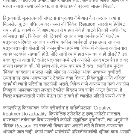
नावाखाली चाललेला उन्माद, शाहीर शीतल साठे, आंबेडकरी जलसे आणि त्यांचे
महत्त्व - यासारख्या अनेक घटनांना बेधडकपणे प्रत्यक्ष जाऊन भिडतो.
हिंदुत्ववादी, मूलतत्त्ववादी संघटनांना प्रत्यक्ष कॅमेऱ्यात कैद करताना त्यांना
मिळालेलं फुटेज बघितल्यावर कळतं की 'विवेक Reason' सारखे माहितीपट
तयार होऊ शकणे आणि आपल्याला ते पाहता येणे ही वाटते तितकी साधी गोष्ट
अजिबात नाही. सिनेमात एके ठिकाणी सनातन च्या कार्यकर्त्यांनी घेतलेल्या
पत्रकार परिषदेत सनातन संस्थेचा वकील कार्यकर्ता उघड उघड सगळ्या
पत्रकारांसमोर बोलतो की 'कलबुर्गीच्या हत्येच्या निषेधार्थ केलेल्या आंदोलनात
आनंद पटवर्धन सहभागी होते. पोलिसांनी त्यांचे हात पाय का नाही तोडले? उस
वक्त गुस्सा आता है.' समोर पत्रकारांमध्ये उभे असलेले आनंद पटवर्धन हात वर
करून म्हणतात की, 'मी इथेच आहे, काय करायचं ते करा.' त्यांनी हेच फुटेज
'विवेक' बनवताना वापरलं आहे! जीवाला असलेला धोका पत्करून कुणीतरी
उघडंनागडं सत्य आमच्यासमोर ठेवतोय तेव्हा शिक्षण, विवेकबुद्धी आणि अविरत
संघर्षाची त्यांनी परिसीमा गाठलेली असते. विवेक मध्ये आपल्याला नको असलेलं
किंबहुना आपल्यापासून लपवून ठेवलेलं विद्रुप जग समोर आणून ठेवलय. हे
चित्र बदलण्यासाठी समोर येऊन उभे ठाकने ही त्यातील पहिली पायरी असते.
जगप्रसिद्ध फिल्ममेकर 'जॉन ग्रीयर्सन' हे माहितीपटाला 'Creative
treatment to actuality' क्रियेटिव्ह ट्रीटमेंट टू एक्चुअलीटी' मानतात.
वास्तवाला तर्कसंगत विचारसरणीने केलेली सैद्धांतिक पुनर्मांडणी. त्या अनुषंगाने
'विवेक Reason' ला स्वतःची विचारधारा असली तरी ते विचार आपल्यावर
थोपवले जात नाही. कार्ल मार्क्स धर्मासंबंधी परिवर्तनवाद्यांची भूमिका काय असावी