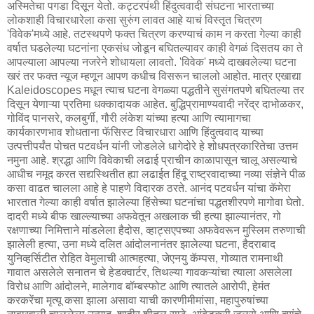
अस्मितेचा पगडा दिसून येतो. कट्टरपंथी हिंदुत्ववादी संघटना भारताच्या
लोकशाही विचारधारेला कसा सुरुंग लावत आहे याचं विस्तृत चित्रण
'विवेक'मध्ये आहे. तटस्थपणे फक्त चित्रण करण्याचं काम न करता गेल्या काही
वर्षात घडलेल्या घटनांना एकसंध जोडून बघितल्यावर काही वेगळं दिसतय का ते
आपल्याला आपल्या नजरेने शोधायला लावतो. 'विवेक' मध्ये दाखवलेल्या घटना
खरं तर फक्त न्यूज म्हणून आपण कधीच विसरून चाललो आहोत. मात्र एखाद्या
Kaleidoscopes मधून त्याच घटना वेगळ्या पद्धतीने सुसंगतपणे बघितल्या तर
दिसून येणाऱ्या प्रतिमा धक्कादायक आहेत. बुद्धिप्रामाण्यवादी नरेंद्र दाभोळकर,
गोविंद पानसरे, कलबुर्गी, गौरी लंकेश यांच्या हत्या आणि त्यामागचा
कार्यकारणभाव शोधताना फॅसिस्ट विचारधारा आणि हिंदुत्ववाद याच्या
उत्पत्तीपर्यंत पोचत पटवर्धन यांनी जोडलेले धागेदोरे हे शोधपत्रकारितेचा उत्तम
नमुना आहे. श्रद्धा आणि विवेकाची लढाई प्राचीन काळापासून चालू असल्याचे
आधीच नमूद करत सद्यस्थितीत ह्या लढाईत हिंदू राष्ट्रवादाच्या नव्या संज्ञेने पीळ
कसा वाढत चालला आहे हे पाहणे विदारक ठरते. आनंद पटवर्धन यांचा कॅमेरा
भारतात गेल्या काही वर्षात झालेल्या हिंसेच्या घटनांचा पद्धतशीरपणे मागोवा घेतो.
दादरी मध्ये बीफ खाल्ल्याच्या अफवेतून अखलाक ची हत्या झाल्यानंतर, गो
रक्षणाच्या निमित्ताने मांडलेला हैदोस, व्हाट्सएपच्या अफवेवरून मुस्लिम तरुणाची
झालेली हत्या, उना मध्ये दलित आंदोलनानंतर झालेल्या घटना, हैदराबाद
युनिव्हर्सिटीत रोहित वेमुलाची आत्महत्या, जेएनयु कॅम्पस, गोव्यात रामनाथी
गावात असलेले सनातन चे हेडक्वार्टर, तिथल्या गावकऱ्यांचा त्याला असलेला
विरोध आणि आंदोलने, मालेगाव बॉम्बस्फोट आणि त्यातले आरोपी, हेमंत
करकरेंचा मृत्यू कसा झाला असावा याची कारणीमीमांसा, महापुरुषांच्या