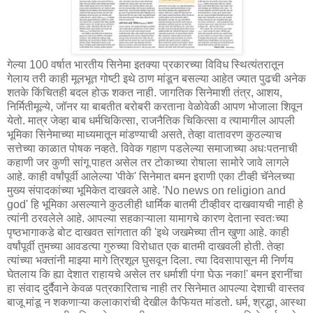
गेल्या 100 वर्षात भारतीय सिनेमा इतक्या प्रकारच्या विविध स्थित्यंतरातून
गेलाय तरी काही मूलभूत गोष्टी इथे ठाण मांडून बसल्या आहेत ज्यात पुढची अनेक
शतके किंचितही बदल होऊ शकत नाही. जागतिक सिनेमाशी तंत्र, आशय,
निर्मितीमूल्ये, जॉनर या बाबतीत बरोबरी करताना वेळोवेळी आपण भोजाला शिवून
येतो. मात्र जेव्हा बाब धर्मचिकित्सा, राजनैतिक चिकित्सा व त्यामागील आपली
भूमिका सिनेमाच्या माध्यमातून मांडण्याची असते, तेव्हा वातावरण कुठल्याच
सत्तेच्या काळात पोषक नव्हते. विवेक गहाण पडलेल्या समाजाच्या अधःपतनाची
कहाणी जर कुणी सांगू पाहत असेल तर टोकाच्या रोषाला सामोरे जावे लागले
आहे. काही वर्षांपूर्वी आलेल्या 'पीके' सिनेमात बमन इराणी एका टीव्ही चॅनेलच्या
मुख्य संपादकांच्या भूमिकेत दाखवले आहे. 'No news on religion and
god' हि भूमिका असल्याने कुठलीही धार्मिक बातमी टीव्हीवर दाखवायची नाही हे
त्यांनी ठरवलेले आहे. आपल्या सहकाऱ्याला यामागचे कारण देताना स्वतःच्या
पृष्ठभागाकडे बोट दाखवत सांगतात की 'इथे जखमेच्या तीन खुणा आहे. काही
वर्षांपूर्वी तुमच्या आवडत्या गुरुच्या विरोधात एक बातमी दाखवली होती. तेव्हा
त्यांच्या भक्तांनी माझ्या मागे त्रिशूल घुसवून दिला. त्या दिवसापासून मी निर्णय
घेतलाय कि ह्या देशात राहायचे असेल तर धर्माशी पंगा घेऊ नका!' बमन इरानींचा
हा संवाद दुर्दैवाने केवळ पत्रकारिताच नाही तर सिनेमात आपल्या देशाची वास्तव
बाजू मांडू न शकणाऱ्या कलाकारांची देखील कैफियत मांडतो. धर्म, श्रद्धा, आस्था