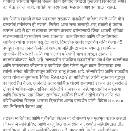
याबाबत स्वतःची भूमिका घेऊन काही अपवाद वगळता कुठलाच सिनेकर्ता समोर
का येऊ शकत नाही, याचेही या प्रश्नाला भिडताना आश्चर्य वाटत राहते.
पण सिनेमा म्हणजे केवळ पडद्यावर तरलपणे मांडलेली कविता नसते आणि दोन
घटकांचं मनोरंजन ही नसतो. सिनेमा असा तसा कसाही असू शकतो हे ज्यांना
उमगलं आहे ते ह्या माध्यमाचा उपयोग वास्तव दर्शनासाठी किंवा आपली भूमिका
मांडण्यासाठी प्रभावीपणे करू शकतात. कलाविषयक आणि जीवनविषयक
जाणिवा त्यांना स्वस्थ बसू देत नाही. दिग्दर्शक आनंद पटवर्धन यांनी गेल्या 45
वर्षाहून जास्त काळ वेळोवेळी आपल्या महितीपटाच्या माध्यमातून धार्मिक-
राजकीय स्थित्यंतरे आणि त्या संलग्न परिवर्तने यांचं हादरवून टाकणारे
दस्तऐवजीकरण केले आहे. तत्कालीन राजकिय घडामोडींचा संदर्भ घेत व्यक्तीच्या
आणि समाजाच्या जीवनात व जाणिवेत होत गेलेले सूक्ष्म बदल टिपण्याचा वसा
त्यांनी अनेक महितीपटातून अविरत चालू ठेवला आहे. सेन्सॉरशिप आणि राजकीय
दबाव यांना न जुमानता 'विवेक Reason' हा माहितीपट त्यांनी नुकताच युट्यूब
वर प्रदर्शित केला. एकीकडे उदार आर्थिक धोरणं राबवणारे शासन तर दुसरीकडे
टोकाचे भाषिक-सांप्रदायिक अस्मितेचे राजकारण आहे. भारतातील बदलत्या
आणि बिघडत्या सामाजिक, राजकिय, धार्मिक स्थिती-गतीचे दर्शन आणि त्या
परिस्थितीचा विस्तृत आढावा दिग्दर्शक आनंद पटवर्धन यांनी 'विवेक Reason'
च्या निमित्ताने घेतला आहे.
तटस्थ माहितीपट आणि प्रॉपगेंडा फिल्म या दोघांमध्ये एक मूलभूत फरक असतो
तो म्हणजे व्यक्तिनिष्ठ आणि वस्तुनिष्ठ सत्यदर्शनाचा. अर्थात महितीपटालातील
वस्तुनिष्ठता ही सुद्धा व्यक्तिनिरपेक्ष असते, मात्र इथे निर्माता सर्जनशीलता,