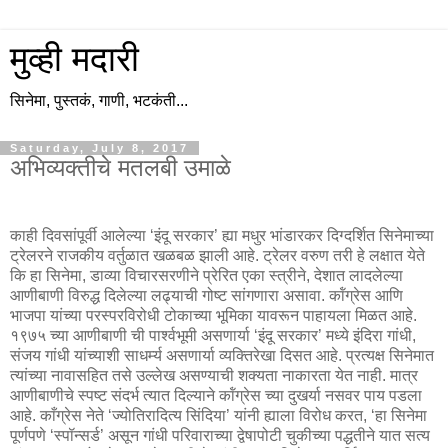
मुव्ही मदारी
सिनेमा, पुस्तकं, गाणी, भटकंती...
Saturday, July 8, 2017
अभिव्यक्तीचे मतलबी उमाळे
काही दिवसांपूर्वी आलेल्या ‘इंदू सरकार’ ह्या मधुर भांडारकर दिग्दर्शित सिनेमाच्या
ट्रेलरने राजकीय वर्तुळात खळबळ झाली आहे. ट्रेलर वरुण तरी हे लक्षात येते
कि हा सिनेमा, डाव्या विचारसरणीने प्रेरित एका स्त्रीने, देशात लादलेल्या
आणीबाणी विरुद्ध दिलेल्या लढ्याची गोष्ट सांगणारा असावा. कॉंग्रेस आणि
भाजपा यांच्या परस्परविरोधी टोकाच्या भूमिका यावरून पाहायला मिळत आहे.
१९७५ च्या आणीबाणी ची पार्श्वभूमी असणार्या ‘इंदू सरकार’ मध्ये इंदिरा गांधी,
संजय गांधी यांच्याशी साधर्म्य असणार्या व्यक्तिरेखा दिसत आहे. प्रत्यक्ष सिनेमात
त्यांच्या नावासहित तसे उल्लेख असण्याची शक्यता नाकारता येत नाही. मात्र
आणीबाणीचे स्पष्ट संदर्भ त्यात दिल्याने कॉंग्रेस च्या दुखर्या नसवर पाय पडला
आहे. काँग्रेस नेते ‘ज्योतिरादित्य सिंदिया’ यांनी ह्याला विरोध करत, ‘हा सिनेमा
पूर्णपणे ‘स्पॉन्सर्ड’ असून गांधी परिवाराच्या द्वेषापोटी चुकीच्या पद्धतीने यात सत्य