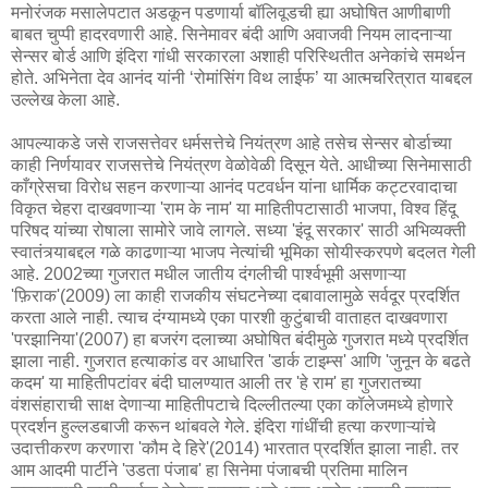
मनोरंजक मसालेपटात अडकून पडणार्या बॉलिवूडची ह्या अघोषित आणीबाणी
बाबत चुप्पी हादरवणारी आहे. सिनेमावर बंदी आणि अवाजवी नियम लादनाऱ्या
सेन्सर बोर्ड आणि इंदिरा गांधी सरकारला अशाही परिस्थितीत अनेकांचे समर्थन
होते. अभिनेता देव आनंद यांनी ‘रोमांसिंग विथ लाईफ’ या आत्मचरित्रात याबद्दल
उल्लेख केला आहे.
आपल्याकडे जसे राजसत्तेवर धर्मसत्तेचे नियंत्रण आहे तसेच सेन्सर बोर्डाच्या
काही निर्णयावर राजसत्तेचे नियंत्रण वेळोवेळी दिसून येते. आधीच्या सिनेमासाठी
काँग्रेसचा विरोध सहन करणाऱ्या आनंद पटवर्धन यांना धार्मिक कट्टरवादाचा
विकृत चेहरा दाखवणाऱ्या 'राम के नाम' या माहितीपटासाठी भाजपा, विश्व हिंदू
परिषद यांच्या रोषाला सामोरे जावे लागले. सध्या 'इंदू सरकार' साठी अभिव्यक्ती
स्वातंत्र्याबद्दल गळे काढणाऱ्या भाजप नेत्यांची भूमिका सोयीस्करपणे बदलत गेली
आहे. 2002च्या गुजरात मधील जातीय दंगलीची पार्श्वभूमी असणाऱ्या
'फ़िराक'(2009) ला काही राजकीय संघटनेच्या दबावालामुळे सर्वदूर प्रदर्शित
करता आले नाही. त्याच दंग्यामध्ये एका पारशी कुटुंबाची वाताहत दाखवणारा
'परझानिया'(2007) हा बजरंग दलाच्या अघोषित बंदीमुळे गुजरात मध्ये प्रदर्शित
झाला नाही. गुजरात हत्याकांड वर आधारित 'डार्क टाइम्स' आणि 'जुनून के बढते
कदम' या माहितीपटांवर बंदी घालण्यात आली तर 'हे राम' हा गुजरातच्या
वंशसंहाराची साक्ष देणाऱ्या माहितीपटाचे दिल्लीतल्या एका कॉलेजमध्ये होणारे
प्रदर्शन हुल्लडबाजी करून थांबवले गेले. इंदिरा गांधींची हत्या करणाऱ्यांचे
उदात्तीकरण करणारा 'कौम दे हिरे'(2014) भारतात प्रदर्शित झाला नाही. तर
आम आदमी पार्टीने 'उडता पंजाब' हा सिनेमा पंजाबची प्रतिमा मालिन