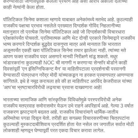
करण्यासाठी जाणीवपूर्वक केलेला प्रयत्न आहे असा आरोप अकाली दलाच्या
काही नेत्यांनी केला होता.
पॉलिटिकल सिनेमा कशाला म्हणावे याबाबत अनेकांमध्ये मतभेद आहे. कुठल्याही
राजकीय पक्षाचा प्रभाव नसलेले प्रख्यात दिग्दर्शक गोविंद निहलानीच्या
मतानुसार तो प्रत्येक सिनेमा पॉलिटिकल आहे जो दिग्दर्शकाची विचारधारा
प्रेक्षकांपर्यंत पोचवतो. प्रतिमात्मक आणि थेट दोन्ही प्रकारे सिनेमाद्वारे राजकीय
भाष्य करणारे दिग्दर्शक बुद्धदेव दासगुप्ता मात्र असे मानतात कि भारतात
अजूनपर्यंत एकही खरा पॉलिटिकल सिनेमा तयार झालेला नाही. त्यांच्या मते
आपण फक्त राजकीय पदर असणारे मानवी निरीक्षणे मांडू शकतो. मधुर
भांडारकरांना कुठल्याही NOC ची मागणी न करणाऱ्या सेन्सॉर बोर्डाने काही
दिवसांपूर्वी 'एन इंसिग्निफिकन्ट मैन' या माहितीपटाला प्रदर्शनाची परवानगी
देण्यासाठी पंतप्रधान नरेंद्र मोदी यांच्याकडून ना हरकत प्रमाणपत्र आणण्यास
सांगितले. इथे हे नमूद करायला हवे की हा माहितीपट अरविंद केजरीवाल यांच्या
'आप'चा भ्रष्टाचारविरोधी लढ्याचा प्रवास दाखवणारा आहे!
भारताच्या सामाजिक आणि सांस्कृतिक विविधतेमुळे परस्परविरोधी अनेक
राजकीय मतप्रवाह समोरासमोर येऊन उभे राहने अपरिहार्य आहे. गेल्या 3 वर्षात
राजकरण झपाट्याने बदलत आहे. राजकीय विचारांमागे धार्मिक-जातीय
अस्मितेचा पगडा दिसून येतो. तरीही
ह्या सगळ्या विचारसरणीच्या चित्रपटांना
कुठल्याही मुस्कटदाबीशिवाय प्रदर्शित होता येत नसेल तर जगातील सर्वात मोठी
लोकशाही म्हणवून घेण्यापूर्वी परत एकदा विचार करावा लागेल.