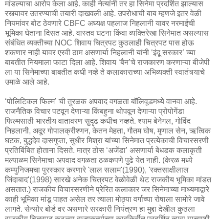
मांडल्याचा आरोप केला आहे. काही नेत्यांनी तर हा सिनेमा प्रदर्शित झाल्यास
रस्त्यावर उतरण्याची तयारी दाखवली आहे. उपरोधाची बाब म्हणजे इतर वेळी
नियमांवर बोट ठेवणारे CBFC अध्यक्ष पहलाज निहलानी यावर नरमाईची
भूमिका घेताना दिसत आहे. वास्तव घटना किंवा व्यक्तिरेखा सिनेमात असल्यास
संबंधित व्यक्तीच्या NOC शिवाय चित्रपट कुठलाही चित्रपट पास होऊ
शकणार नाही यावर एरवी ठाम असणार्या निहलानी यांनी ‘इंदू सरकार’ च्या
बाबतीत नियमाला फाटा दिला आहे. शिवाय ‘बैन’चे राजकारण करणाऱ्या बीजेपी
ला या सिनेमाच्या बाबतीत कधी नव्हे ते कलाकाराच्या अभिव्यक्ती स्वातंत्र्याचे
उमाळे आले आहे.
‘पोलिटिकल फिल्म’ ची तुरळक अपवाद वगळता बॉलिवूडमध्ये वानवा आहे.
राजनैतिक विचार पटवून देणाऱ्या किंबहुना थोपवून देणाऱ्या प्रोपोगेंडा
फिल्मसाठी भारतीय वातावरण सुदृढ कधीच नव्हते. श्याम बेनेगल, गोविंद
निहलानी, अदूर गोपालक्रीश्णन, केतन मेहता, गौतम घोष, मृणाल सेन, ऋत्विक
घटक, बुद्धदेव दासगुप्ता, सुधीर मिश्रा यांच्या सिनेमात प्रत्येकाची विचारसरणी
प्रतिबिंबित होताना दिसते. मात्र ठोस ‘अजेंडा’ असणार्या बेधडक कलाकृती
मल्याळम सिनेमाचा अपवाद वगळता ठळकपणे पुढे येत नाही. (केरळ मध्ये
कम्युनिजमचा पुरस्कार करणारे 'लाल सलाम'(1990), 'रक्तसाक्षीलाल
जिंदाबाद'(1998) सारखे अनेक चित्रपट वेळोवेळी थेट राजकीय भूमिका मांडत
असतात.) राजकीय विचारसरणीने प्रेरित कलाकार जर सिनेमाच्या माध्यमाद्वारे
काही भूमिका मांडू पाहत असेल तर त्याला मोठ्या वर्गाच्या रोषाला सामोरे जावे
लागते. सेन्सोर बोर्ड वर असणारे सरकारी नियंत्रण हा मुद्दा देखील कुठला
राजकीय चित्रपट कुठल्या राज्यकर्त्याच्या कारकिर्दीत प्रदर्शित व्हावा याच्याशी