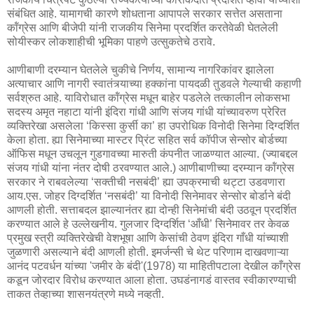
संबंधित आहे. यामागची कारणे शोधताना आपापले सरकार सत्तेत असताना
कॉंग्रेस आणि बीजेपी यांनी राजकीय सिनेमा प्रदर्शित करतेवेळी घेतलेली
सोयीस्कर लोकशाहीची भूमिका पाहणे उत्सुकतेचे ठरावे.
आणीबाणी दरम्यान घेतलेले चुकीचे निर्णय, सामान्य नागरिकांवर झालेला
अत्याचार आणि नागरी स्वातंत्र्याच्या हक्कांना पायदळी तुडवले गेल्याची कहाणी
सर्वश्रुत आहे. याविरोधात कॉंग्रेस मधून बाहेर पडलेले तत्कालीन लोकसभा
सदस्य अमृत नहाटा यांनी इंदिरा गांधी आणि संजय गांधी यांच्यावरुण प्रेरित
व्यक्तिरेखा असलेला ‘किस्सा कुर्सी का’ हा उपरोधिक विनोदी सिनेमा दिग्दर्शित
केला होता. ह्या सिनेमाच्या मास्टर प्रिंट सहित सर्व कॉपीज सेन्सोर बोर्डच्या
ऑफिस मधून उचलून गुडगावच्या मारुती कंपनीत जाळण्यात आल्या. (ज्याबद्दल
संजय गांधी यांना नंतर दोषी ठरवण्यात आले.) आणीबाणीच्या दरम्यान कॉंग्रेस
सरकार ने राबवलेल्या ‘सक्तीची नसबंदी’ ह्या उपक्रमाची थट्टा उडवणारा
आय.एस. जोहर दिग्दर्शित ‘नसबंदी’ या विनोदी सिनेमावर सेन्सोर बोर्डाने बंदी
आणली होती. सत्ताबदल झाल्यानंतर ह्या दोन्ही सिनेमांची बंदी उठवून प्रदर्शित
करण्यात आले हे उल्लेखनीय. गुलजार दिग्दर्शित ‘आँधी’ सिनेमावर तर केवळ
प्रमुख स्त्री व्यक्तिरेखेची वेशभूषा आणि केसांची ठेवण इंदिरा गाँधी यांच्याशी
जुळणारी असल्याने बंदी आणली होती. इमर्जन्सी चे थेट परिणाम दाखवणाऱ्या
आनंद पटवर्धन यांच्या 'जमीर के बंदी'(1978) या माहितीपटाला देखील काँग्रेस
कडून जोरदार विरोध करण्यात आला होता. उघडंनागडं वास्तव स्वीकारण्याची
ताकत तेव्हाच्या शासनयंत्रणे मध्ये नव्हती.